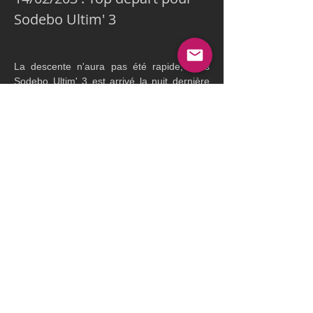
Sodebo Ultim' 3
La descente n'aura pas été rapide, mais 
Sodebo Ultim' 3 est arrivé la nuit dernière 
au Nord de Cadix et s'est mis à l'abri 
jusqu'en fin de matinée. Il a ensuite rejoint 
l'avant port, avant de franchir à 14 h 09 la 
ligne de départ pour cette tentative sur le 
record de la Route de la Découverte, 
détenu depuis 2013, par Yann Guichard et 
son équipage sur Spindrift 2 en 
6 j 14 h 29 
mn 21 sec.
Si le départ a été rapide, à plus de 30 
noeuds, après 6 heures de tentative, 
Sodebo Ultim' 3 est dans une zone de 
calme et progresse à 13 noeuds, avec 39 
milles de retard sur le positionnement du 
détenteur du record à cet instant.