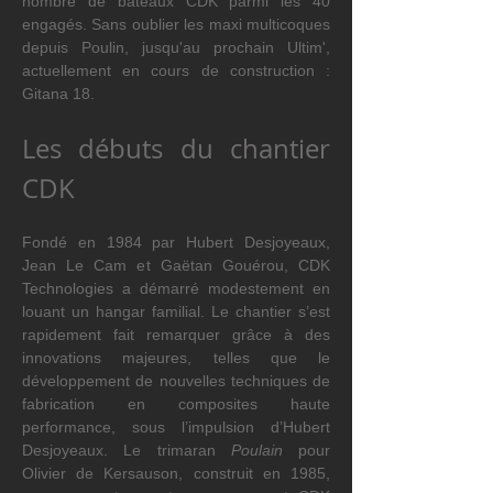
nombre de bateaux CDK parmi les 40 
engagés. Sans oublier les maxi multicoques 
depuis Poulin, jusqu'au prochain Ultim', 
actuellement en cours de construction : 
Gitana 18.
Les débuts du chantier 
CDK
Fondé en 1984 par Hubert Desjoyeaux, 
Jean Le Cam et Gaëtan Gouérou, CDK 
Technologies a démarré modestement en 
louant un hangar familial. Le chantier s’est 
rapidement fait remarquer grâce à des 
innovations majeures, telles que le 
développement de nouvelles techniques de 
fabrication en composites haute 
performance, sous l’impulsion d’Hubert 
Desjoyeaux. Le trimaran 
Poulain
 pour 
Olivier de Kersauson, construit en 1985, 