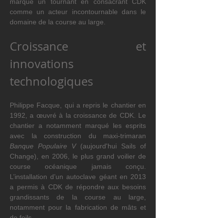
marque un tournant en consacrant CDK 
comme un acteur incontournable dans le 
domaine de la course au large.
Croissance et 
innovations 
technologiques
Philippe Facque, qui a repris le chantier en 
1992, a œuvré à la croissance de CDK. Le 
chantier a notamment marqué les esprits 
avec la construction du maxi-trimaran 
Banque Populaire V
 (aujourd'hui Sails of 
Change), en 2006, le plus grand voilier de 
course océanique jamais conçu. 
L’installation d’un autoclave géant en 2013 
a permis à CDK de répondre aux besoins 
grandissants de la course au large, 
notamment pour la fabrication de mâts et 
de foils.