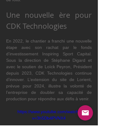
Une nouvelle ère pour 
CDK Technologies
En 2022, le chantier a franchi une nouvelle 
étape avec son rachat par le fonds 
d’investissement Inspiring Sport Capital. 
Sous la direction de Stéphane Digard et 
avec le soutien de Loïck Peyron, Président 
depuis 2023, CDK Technologies continue 
d’innover. L’extension du site de Lorient, 
prévue pour 2024, illustre la volonté de 
l’entreprise de doubler sa capacité de 
production pour répondre aux défis à venir.
https://www.youtube.com/watch?
v=3h5Db4PVNX4