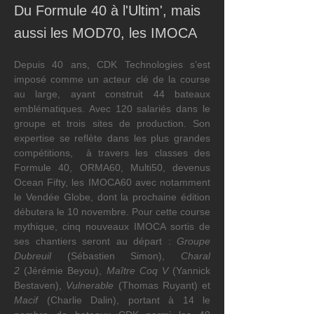
Du Formule 40 à l'Ultim', mais
aussi les MOD70, les IMOCA
Depuis 40 ans, CDK Technologies s’est 
imposé comme un acteur clé de la course 
au large, ayant construit 44 bateaux 
emblématiques. Avec 120 salariés dans le 
groupe et trois sites de production. Son 
expertise se reflète dans les plus grandes 
compétitions,  à travers les classes des 
Formule 40, ORMA60, Multi50, devenus 
Ocean Fifty, les IMOCA60 avec notamment 
le Vendée Globe, dont la prochaine édition 
débutera le 10 novembre. Pour cette course 
mythique, cinq nouveaux IMOCA sortis de 
ses chantiers seront au départ : 
Groupe 
Dubreuil
 (Sébastien Simon), 
Charal 
2
 (Jérémie Beyou), 
Maître Coq V
 (Yannick 
Bestaven), 
Vulnerable
 (Thomas Ruyant) et 
Macif
 (Charlie Dalin), portant à 14 le 