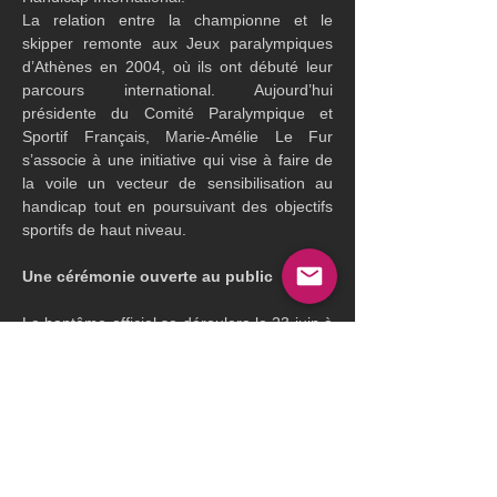
La relation entre la championne et le 
skipper remonte aux Jeux paralympiques 
d’Athènes en 2004, où ils ont débuté leur 
parcours international. Aujourd’hui 
présidente du Comité Paralympique et 
Sportif Français, Marie-Amélie Le Fur 
s’associe à une initiative qui vise à faire de 
la voile un vecteur de sensibilisation au 
handicap tout en poursuivant des objectifs 
sportifs de haut niveau.
Une cérémonie ouverte au public
Le baptême officiel se déroulera le 23 juin à 
partir de 12 heures au quai Malbert à Brest. 
Plusieurs représentants des partenaires du 
projet seront présents, parmi lesquels Julien 
Carmona, président du Crédit Mutuel Arkéa, 
Christian Fuchs, membre du conseil 
d’administration d’Handicap International, 
ainsi que Marie-Amélie Le Fur.