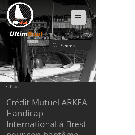
Ultim
Boat
< Back
Crédit Mutuel ARKEA
Handicap
International à Brest
pour son baptême