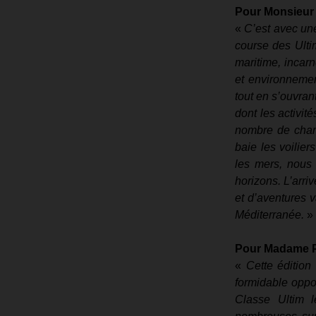
Pour Monsieur 
« 
C’est avec une
course des Ultim
maritime, incar
et environnemen
tout en s’ouvran
dont les activit
nombre de champ
baie les voilier
les mers, nous
horizons. L’arri
et d’aventures v
Méditerranée. 
» 
Pour Madame Pa
« 
Cette édition
formidable opport
Classe Ultim l