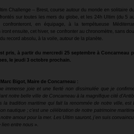
tim Challenge – Brest, course autour du monde en solitaire dur
frontés sur toutes les mers du globe, et les 24h Ultim (du 5 a
se confronteront, en équipage, à la tempétueuse Méditerran
 iront ensuite, cet hiver, se confronter au chronomètre, sans dou
du record absolu, à la voile, autour de la planète. 
t pris, à partir du mercredi 25 septembre à Concarneau po
bes, le jeudi 3 octobre prochain.
Marc Bigot, Maire de Concarneau :
ne immense joie et une fierté non dissimulée que je confirm
iant notre belle ville de Concarneau à la magnifique cité d'Antib
ns la tradition maritime qui fait la renommée de notre ville, est
on nautique ; c'est une célébration de notre patrimoine maritime,
 notre amour pour la mer. Les Ultim sauront, j’en suis convaincu,
e lien entre nous 
». 