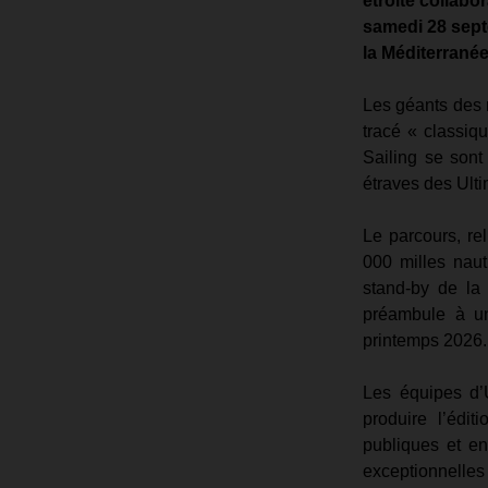
étroite collabo
samedi 28 sept
la Méditerranée
Les géants des m
tracé « classiqu
Sailing se sont 
étraves des Ulti
Le parcours, re
000 milles naut
stand-by de la 
préambule à un 
printemps 2026.
Les équipes d’
produire l’édit
publiques et en
exceptionnelles