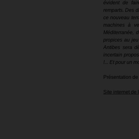
évident de fa
remparts. Des di
ce nouveau terra
machines à ven
Méditerranée, d
propices au jeu 
Antibes sera dè
incertain propos
!... Et pour un
Présentation de
Site internet de