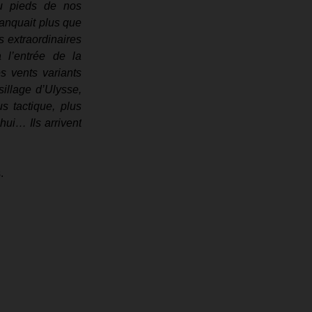
u pieds de nos 
anquait plus que 
s extraordinaires 
l’entrée de la 
s vents variants 
illage d’Ulysse, 
 tactique, plus 
ui… Ils arrivent 
.