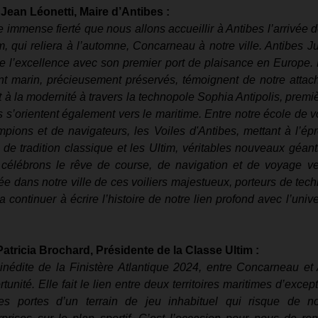
Jean Léonetti, Maire d’Antibes :
 immense fierté que nous allons accueillir à Antibes l’arrivée de
, qui reliera à l’automne, Concarneau à notre ville. Antibes Jua
ne l’excellence avec son premier port de plaisance en Europe. 
t marin, précieusement préservés, témoignent de notre attach
t à la modernité à travers la technopole Sophia Antipolis, premiè
és s’orientent également vers le maritime. Entre notre école de vo
ions et de navigateurs, les Voiles d'Antibes, mettant à l’épr
s de tradition classique et les Ultim, véritables nouveaux géants
 célébrons le rêve de course, de navigation et de voyage v
vée dans notre ville de ces voiliers majestueux, porteurs de tech
a continuer à écrire l’histoire de notre lien profond avec l’unive
tricia Brochard, Présidente de la Classe Ultim :
 inédite de la Finistère Atlantique 2024, entre Concarneau et 
unité. Elle fait le lien entre deux territoires maritimes d’except
es portes d’un terrain de jeu inhabituel qui risque de no