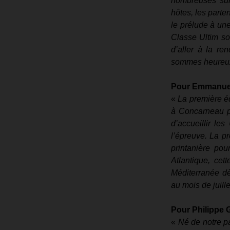
nombreuses surp
hôtes, les parten
le prélude à une
Classe Ultim so
d’aller à la re
sommes heureux
Pour Emmanuel B
« 
La première éd
à Concarneau po
d’accueillir le
l’épreuve. La pr
printanière pou
Atlantique, cet
Méditerranée dè
au mois de juil
Pour Philippe 
« 
Né de notre pa