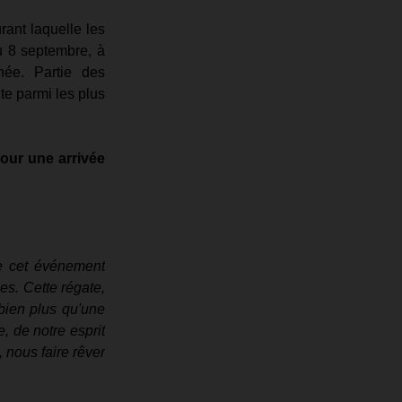
ant laquelle les 
u 8 septembre, à 
ée. Partie des 
te parmi les plus 
ur une arrivée 
e cet événement 
es. Cette régate, 
 bien plus qu'une 
 de notre esprit 
 nous faire rêver 