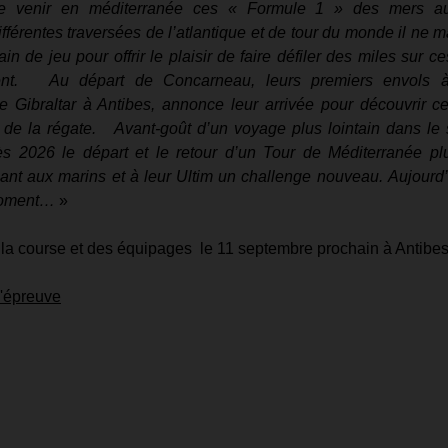
ire venir en méditerranée ces « Formule 1 » des mers a
fférentes traversées de l’atlantique et de tour du monde il ne m
in de jeu pour offrir le plaisir de faire défiler des miles sur ce
t.   Au départ de Concarneau, leurs premiers envols à 
e Gibraltar à Antibes, annonce leur arrivée pour découvrir ce
de la régate.   Avant-goût d’un voyage plus lointain dans le s
s 2026 le départ et le retour d’un Tour de Méditerranée plus
ant aux marins et à leur Ultim un challenge nouveau. Aujourd’h
 moment…
 »
 la course et des équipages  le 11 septembre prochain à Antibes
 l'épreuve