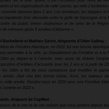
rises sur le plan sportif. C’est l’occasion pour nous de reme
aires et les organisateurs de cette course, qui relie 2 territoires m
 nouvelle épreuve dans 2 ans. Les armateurs, les skippers et l
nt impatients d’en découdre entre le golfe de Gascogne et la M
ncontre du public breton chaleureux et de celui de la Régi
 de retrouver après 6 années d’absence
 ». 
achellerie et Mathieu Sarrot, dirigeants d’Ultim Sailing :
ition de Finistère Atlantique, en 2022, fut une boucle atlantiq
ur permettre à la ville, au Département du Finistère et à la 
s Ultim au départ et à l’arrivée, mais aussi de réduire l’empr
oposition d’Antibes d’accueillir, tous les 2 ans et à partir de 2
r les Ultim a fini de nous convaincre que modifier le parcou
te année, était une très bonne chose. Ainsi, les bateaux se
s cette année. Rendez-vous en 2026 pour une Finistère Atlant
let, comme en 2022 
». 
Gavin, dirigeant de CapMed :
ssion de la mer et de ces voiliers que nous portons depuis toujo