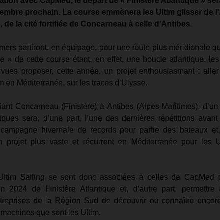
ration avec CapMed, le départ de « Finistère Atlantique » ser
embre prochain. La course emmènera les Ultim glisser de l’
, de la cité fortifiée de Concarneau à celle d’Antibes.
ers partiront, en équipage, pour une route plus méridionale qu
e » de cette course étant, en effet, une boucle atlantique, les
vues proposer, cette année, un projet enthousiasmant : aller f
m en Méditerranée, sur les traces d’Ulysse. 
liant Concarneau (Finistère) à Antibes (Alpes-Maritimes), d’u
iques sera, d’une part, l’une des dernières répétitions avant
campagne hivernale de records pour partie des bateaux et, d
projet plus vaste et récurrent en Méditerranée pour les Ul
 
Ultim Sailing se sont donc associées à celles de CapMed po
ion 2024 de Finistère Atlantique et, d’autre part, permettre a
treprises de la Région Sud de découvrir ou connaître encor
 machines que sont les Ultim. 