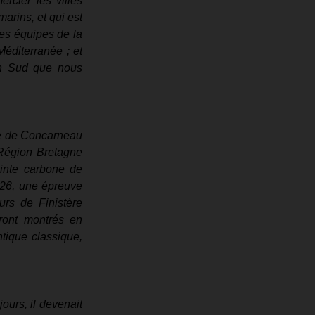
rcier les villes 
arins, et qui est 
es équipes de la 
éditerranée ; et 
on Sud que nous 
ue de Concarneau 
Région Bretagne 
einte carbone de 
026, une épreuve 
rs de Finistère 
ront montrés en 
ique classique, 
urs, il devenait 