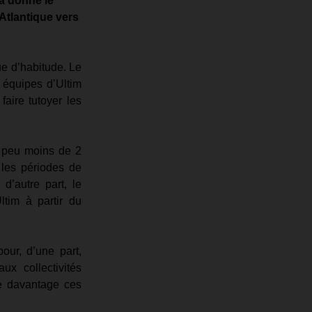
a donné le 
Atlantique vers 
e d’habitude. Le 
 équipes d’Ultim 
aire tutoyer les 
n peu moins de 2 
 les périodes de 
’autre part, le 
tim à partir du 
ur, d’une part, 
ux collectivités 
e davantage ces 