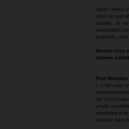
Après l’Arkea Ul
Ultim se sont af
Lorient), ils 
concurrents s’en
exigeants, celui 
Rendez-vous es
estimée, à Anti
Pour Monsieur 
« 
C'est avec u
exceptionnel rel
qui s'inscrit da
simple compétiti
d'aventure et de
et porter, haut, l