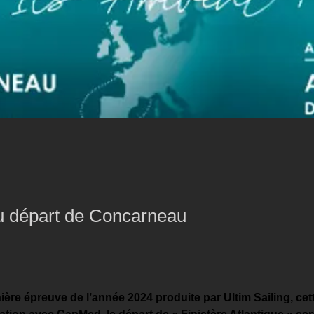
au départ de Concarneau
ière épreuve de l’année 2024 produite par Ultim Sailing, cett