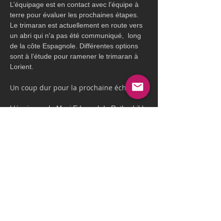
L’équipage est en contact avec l’équipe à 
terre pour évaluer les prochaines étapes. 
Le trimaran est actuellement en route vers 
un abri qui n'a pas été communiqué,  long 
de la côte Espagnole. Différentes options 
sont à l’étude pour ramener le trimaran à 
Lorient.
Un coup dur pour la prochaine échéance 
L'équipage du Maxi Edmond de Rothschild, 
qui venait de prendre la deuxième place 
sur la Finistère Atlantique était l’un des 
prétendants à une tentative sur le Trophée 
Jules Verne, avec un stand-by qui devait 
débuter le mois prochain. Ce démâtage 
représente un coup dur pour l’équipe, tant 
sur le plan sportif que technique. Un 
trimaran qui est sans doute vendu de 
surcroît, avec un autre bateau en cours de 
construction chez CDK Technologie. 