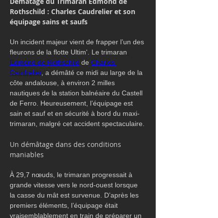
Démâtage du Trimaran Edmond de 
Rothschild : Charles Caudrelier et son 
équipage sains et saufs
Un incident majeur vient de frapper l’un des 
fleurons de la flotte Ultim'. Le trimaran
Edmond de Rothschild
 de 
Charles 
Caudrelier
, a démâté ce midi au large de la 
côte andalouse, à environ 2 milles 
nautiques de la station balnéaire du Castell 
de Ferro. Heureusement, l’équipage est 
sain et sauf et en sécurité à bord du maxi-
trimaran, malgré cet accident spectaculaire.
Un démâtage dans des conditions 
maniables 
À 29,7 nœuds, le trimaran progressait à 
grande vitesse vers le nord-ouest lorsque 
la casse du mât est survenue. D’après les 
premiers éléments, l’équipage était 
vraisemblablement en train de préparer un 