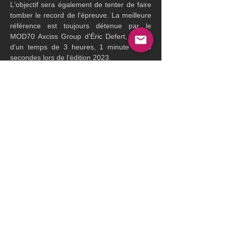
L'objectif sera également de tenter de faire 
tomber le record de l'épreuve. La meilleure 
référence est toujours détenue par le 
MOD70 Axciss Group d'Éric Defert, auteur 
d'un temps de 3 heures, 1 minute et 30 
secondes lors de l'édition 2023.
Les conditions météorologiques pour 
demain samedi nous donnent un départ 
dans de tous petits airs, mais le retour 
après le contournement de Sein, pourrait 
être beaucoup plus rapide pour les 
multicoques.