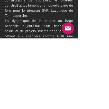
constructions de coursiers, le chantier 
construit actuellement une nouvelle paire de 
foils pour le trimaran SVR Lazartigue de 
Tom Laperche.
La dynamique de la course au large 
bénéficie aujourd’hui d’un financement 
solide et de projets inscrits dans la durée, 
offrant aux chantiers comme CDK une 
visibilité et une stabilité favorables à 
l’investissement.
Une diversification vers le transport 
décarboné
Au-delà de la course, CDK souhaite élargir 
son champ d’activité. Le chantier 
ambitionne de développer la construction 
de super-yachts à voile et de pièces 
destinées au transport maritime décarboné. 
Ces segments représentent actuellement 
moins de 10 % du chiffre d’affaires, mais 
l’objectif est d’atteindre un tiers de l’activité 