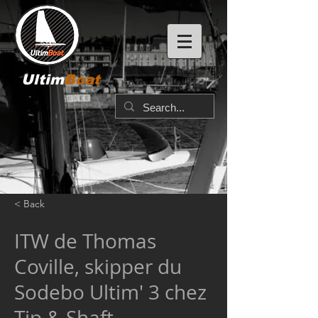
Ultim
Boat
< Back
ITW de Thomas
Coville, skipper du
Sodebo Ultim' 3 chez
Tip & Shaft