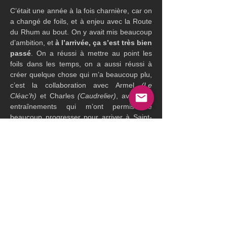
C’était une année à la fois charnière, car on 
a changé de foils, et à enjeu avec la Route 
du Rhum au bout. On y avait mis beaucoup 
d’ambition, et 
à l’arrivée, ça s’est très bien 
passé
. On a réussi à mettre au point les 
foils dans les temps, on a aussi réussi à 
créer quelque chose qui m’a beaucoup plu, 
c’est la collaboration avec Armel 
(Le 
Cléac’h)
 et Charles 
(Caudrelier)
, avec des 
entraînements qui m’ont permis de 
beaucoup progresser pour arriver à Saint-
Malo avec un bateau sur lequel je me 
sentais très à l’aise. Et sur la Route du 
Rhum, 
la bagarre a eu lieu
. On sent bien 
qu’il nous manque un petit quelque chose 
pour être complètement incisifs, mais quand 
il y a eu une ouverture, on a été capables 
de la saisir, comme sur cette option où on 
est partis dans l’Ouest chercher le front 
dans 50 nœuds, ce que les deux autres 
devant.... 