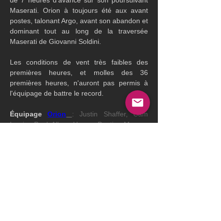
de 7 heures d'avance sur son poursuivant 
Maserati. Orion à toujours été aux avant 
postes, talonant Argo, avant son abandon et 
dominant tout au long de la traversée 
Maserati de Giovanni Soldini.
Les conditions de vent très faibles des 
premières heures, et molles des 36 
premières heures, n'auront pas permis à 
l'équipage de battre le record.
Équipage 
Orion
: Justin Shaffer, Cam 
Lewis, Paul Allen, Hogan Beatie, Morgan 
Larson et Matthew Noble.
Classement
 :
1 Orion               Justin Shaffer en 4 jours 
17 h 48 min et 1 sec
2 Maserati          Giovani Soldini en 5 jours 
Argo Abandon. Mais le trimaran est reparti 
hier, et devrait arriver samedi en tout fin de 