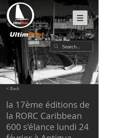
Ultim
Boat
< Back
la 17ème éditions de
la RORC Caribbean
600 s'élance lundi 24
février à Antigua