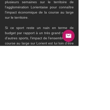
plusieurs semaines sur le territoire de 
l'agglomération Lorientaise pour connaître 
l'impact économique de la course au large 
sur le territoire.
Si ce sport reste un nain en terme de 
budget par rapport à un très grand nombre 
d'autres sports, l'impact de l'ensemble de la 
course au large sur Lorient est lui loin d'être 
négligeable. Des emplois multipliés par 3, 
des retombées économiques importantes, 
des équipes en plus grands nombres, mais 
aussi le manque de place, le manque de 
mains d'ouvres, des logements compliqués, 
Previous
Next
à lire :