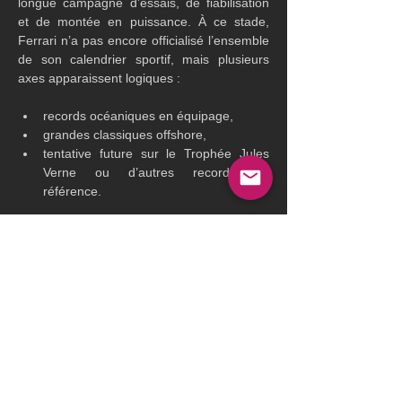
longue campagne d’essais, de fiabilisation 
et de montée en puissance. À ce stade, 
Ferrari n’a pas encore officialisé l’ensemble 
de son calendrier sportif, mais plusieurs 
axes apparaissent logiques :
records océaniques en équipage,
grandes classiques offshore,
tentative future sur le Trophée Jules 
Verne ou d’autres records de 
référence.
Avant toute ambition chronométrique, les 
premiers mois seront consacrés à la 
compréhension fine d’un engin totalement 
inédit.
Un projet qui peut changer la course au 
large
Avec Hypersail, Ferrari ne lance pas 
seulement un bateau supplémentaire. La 