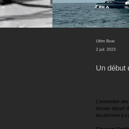
Ultim Boat
2 juil. 2023
Un début 
L’ensemble des 
dernier départ 
les derniers à s