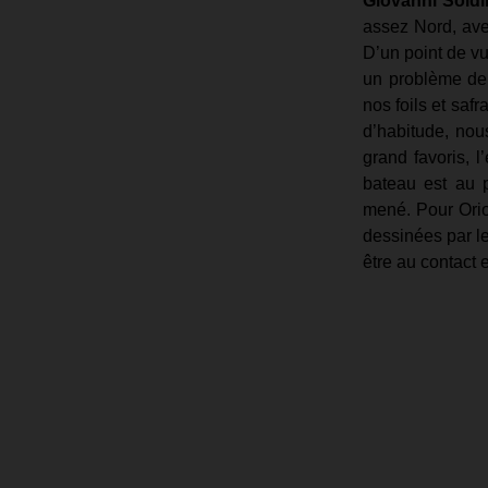
Giovanni Soldi
assez Nord, avec
D’un point de v
un problème de
nos foils et saf
d’habitude, nous
grand favoris, l
bateau est au p
mené. Pour Orion
dessinées par l
être au contact e