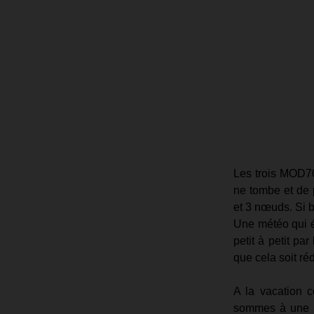
Les trois MOD70
ne tombe et de p
et 3 nœuds. Si b
Une météo qui ét
petit à petit pa
que cela soit réd
A la vacation c
sommes à une so