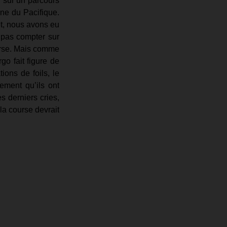
 sur un parcours 
ne du Pacifique. 
t, nous avons eu 
pas compter sur 
urse. Mais comme 
o fait figure de 
ions de foils, le 
ment qu’ils ont 
 derniers cries, 
 course devrait 