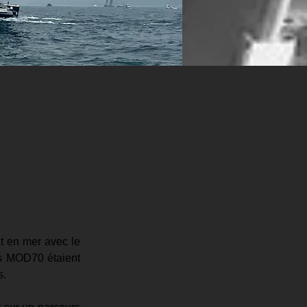
 en mer avec le 
s MOD70 étaient 
s.