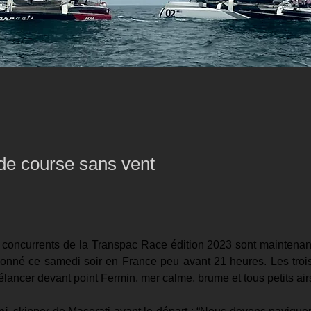
de course sans vent
concurrents de la Transpac Race édition 2023 sont maintenant
donné ce samedi soir en France peu avant 21 heures. Les troi
’élancer devant point Fermin, mer calme, brume et tous petits air