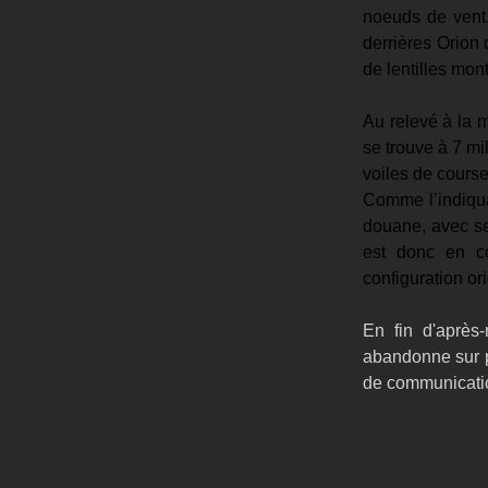
noeuds de vent,
derrières Orion 
de lentilles mont
Au relevé à la m
se trouve à 7 mil
voiles de course
Comme l’indiqua
douane, avec se
est donc en co
configuration o
En fin d'après
abandonne sur p
de communicati