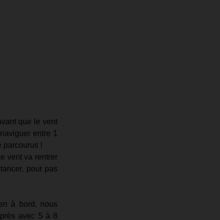
vant que le vent 
naviguer entre 1 
 parcourus ! 
 vent va rentrer 
stancer, pour pas 
en à bord, nous 
près avec 5 à 8 