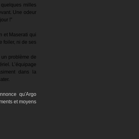
 quelques milles 
evant. Une odeur 
our !” 
 et Maserati qui 
foiler, ni de ses 
r un problème de 
riel. L’équipage 
siment dans la 
ater.
annonce qu'Argo 
ments et moyens 