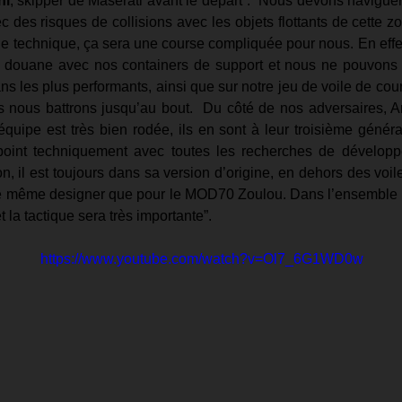
ni
, skipper de Maserati avant le départ : “Nous devons naviguer
 des risques de collisions avec les objets flottants de cette zo
ue technique, ça sera une course compliquée pour nous. En effe
 douane avec nos containers de support et nous ne pouvons 
rans les plus performants, ainsi que sur notre jeu de voile de co
 nous battrons jusqu’au bout.  Du côté de nos adversaires, Arg
’équipe est très bien rodée, ils en sont à leur troisième générat
oint techniquement avec toutes les recherches de développe
, il est toujours dans sa version d’origine, en dehors des voiles
e même designer que pour le MOD70 Zoulou. Dans l’ensemble la
t la tactique sera très importante”.
https://www.youtube.com/watch?v=Ol7_6G1WD0w