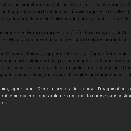
 dans un brouillard épais, il fait assez froid. Nous sommes à
que l’on peut voir au bout de notre étrave. Argo est six milles d
e, sur le pont, depuis de l’intérieur du bateau, c’est  le repas du j
i journée en France, Argo est en tête à 10 nœuds, devant Orion
les. Maserati qui ne dispose ni des foils et safrans permettant de 
 !
it Giovanni Soldini, skipper de Maserati, l’équipe à rencontre
s containers ateliers et n’a pas pu récupérer à temps son maté
urse avec les safrans, foils et voiles de convoyage. Qua
riginale, comme Orion, mais avec des voiles qui commencent à d
-midi, après une 20ène d'heures de course, l'oragnisation 
roblème moteur. impossible de continuer la course sans instru
ons.