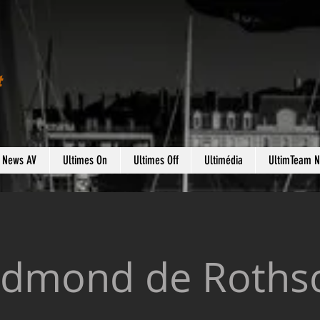
t
s News AV
Ultimes On
Ultimes Off
Ultimédia
UltimTeam 
Edmond de Rothsc