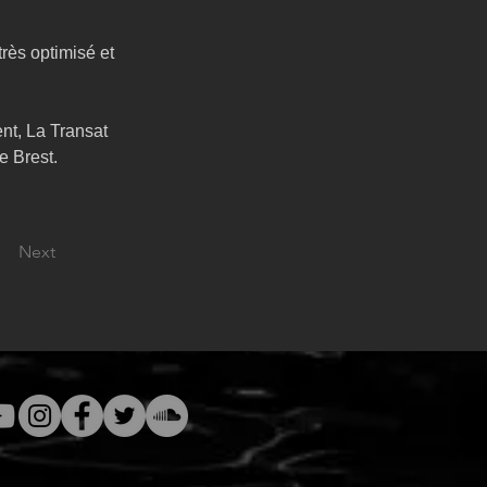
rès optimisé et 
nt, La Transat 
e Brest. 
Next