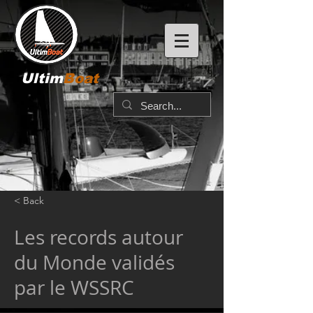
Ultim
Boat
< Back
Les records autour
du Monde validés
par le WSSRC