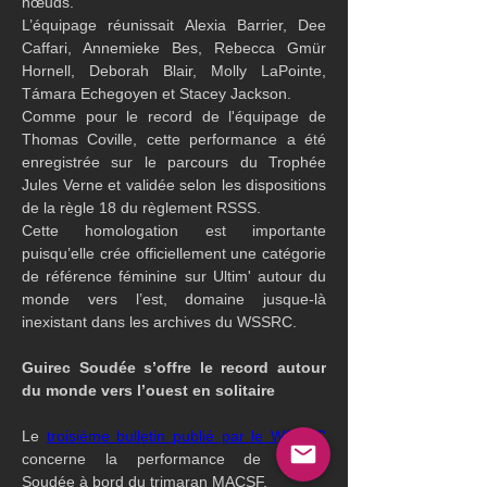
nœuds.
L’équipage réunissait Alexia Barrier, Dee 
Caffari, Annemieke Bes, Rebecca Gmür 
Hornell, Deborah Blair, Molly LaPointe, 
Támara Echegoyen et Stacey Jackson.
Comme pour le record de l'équipage de 
Thomas Coville, cette performance a été 
enregistrée sur le parcours du Trophée 
Jules Verne et validée selon les dispositions 
de la règle 18 du règlement RSSS.
Cette homologation est importante 
puisqu’elle crée officiellement une catégorie 
de référence féminine sur Ultim' autour du 
monde vers l’est, domaine jusque-là 
inexistant dans les archives du WSSRC.
Guirec Soudée s’offre le record autour 
du monde vers l’ouest en solitaire
Le 
troisième bulletin publié par le WSSRC
concerne la performance de Guirec 
Soudée à bord du trimaran MACSF.