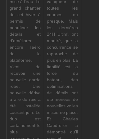
mise à l'eau. Le 
vainqueur de 
grand chantier 
toutes les 
de cet hiver à 
courses ou 
permis de 
presque. Mais 
peaufiner les 
les dernières 
détails et 
24H Ultim', ont 
d'améliorer 
montré, que la 
encore l'aéro 
concurrence se 
de la 
rapproche de 
plateforme. 
plus en plus. La 
Vient de 
fiabilité est la 
recevoir une 
force du 
nouvelle garde 
bateau, des 
robe. Une 
optimisations 
nouvelle dérive 
de détails ont 
à aile de raie a 
été menées, de 
été installée 
nouvelles voiles 
courant juin. Le 
mises ne place. 
duo est 
Et Charles 
certainement le 
Caudrelier a 
plus 
démontré qu'il 
expérimenté en 
pouvait le 