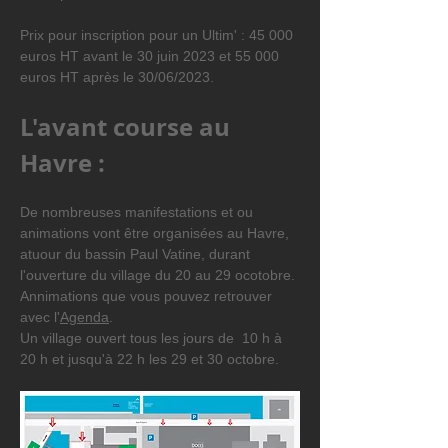
Prix pour inscription pour un Ultim' : 45 000 
euros HT avant le 30 juin 2023 et 55 000 
euros HT après le 30/06/2023.
L'avant course au 
Havre :
De nombreuses manifestations et ou 
animations vont être organisées au Havre, 
atuour du bassin Paul Vatine, durant 
l'ouverture du village du 20 au 29 ocotobre. 
Annimations que vous pouvez retrouver 
avec l'
Agenda
.
Un village ouvert tous les jours de  10 h à 
20 h et jusqu'à 22 h les 29 et 30 octobre.