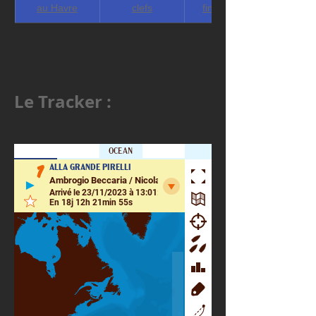
au Havre
clefs
financières
Le Tracker : 