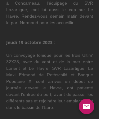
à Concarneau, l'équipage du SVR 
Lazartigue, met lui aussi le cap sur Le 
Havre. Rendez-vous demain matin devant 
le port Normand pour les accueillir. 
Jeudi 19 octobre 2023 
:
Un convoyage tonique pour les trois Ultim' 
32X23, avec du vent et de la mer entre 
Lorient et Le Havre. SVR Lazartigue, Le 
Maxi Edmond de Rothschild et Banque 
Populaire XI sont arrivés en début de 
journée devant le Havre, ont patienté 
devant l'entrée du port, avant de passer les 
différents sas et rejoindre leur emplacement 
dans le bassin de l'Eure.
https://www.youtube.com/watch?
v=eht1r6YYJGs