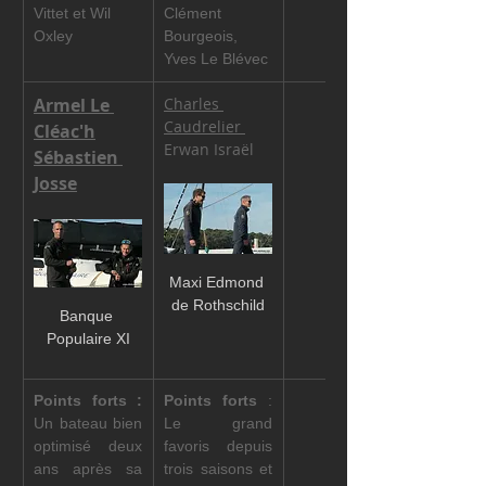
Vittet et Wil 
Clément 
Oxley
Bourgeois, 
Yves Le Blévec
Armel Le 
Charles 
Caudrelier 
Cléac'h
Erwan Israël
Sébastien 
Josse
Maxi Edmond 
de Rothschild
Banque 
Populaire XI
Points forts :
Points forts 
: 
Un bateau bien 
Le grand 
optimisé deux 
favoris depuis 
ans après sa 
trois saisons et 