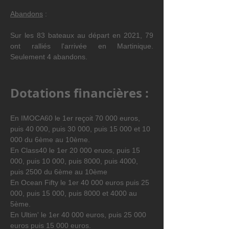
Abandons
 :
Sur les 83 bateaux au départ en 2021, 79 
ont ralliés l'arrivée en Martinique. 
Seulement 4 abandons.
Dotations financières :
En IMOCA60 le 1er reçoit 70 000 euros, 
puis 40 000, puis 30 000, puis 15 000 et 10 
000 du 6ème au 10ème.
En Class40 le 1er 20 000 eruos, puis 15 
000, puis 10 000, puis 8000, puis 4000, 
puis 2500 du 6ème au 10ème
En Ocean Fifty le 1er 40 000 euros puis 25 
000, puis 15 000, puis 8000 et 4000 au 
5ème.
En Ultim' le 1er 40 000 euros, puis 25 000 
euros puis 15 000 euros.