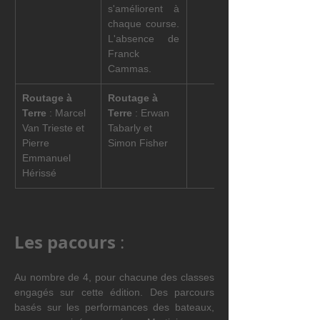
s'améliorent à 
chaque course. 
L'absence de 
Franck 
Cammas. 
Routage à 
Routage à 
Terre
 : Marcel 
Terre
 : Erwan 
Van Trieste et 
Tabarly et 
Pierre 
Simon Fisher
Emmanuel 
Hérissé
Les pacours
 :
Au nombre de 4, pour chacune des classes 
engagés sur cette édition. Des parcours 
basés sur les performances des bateaux, 