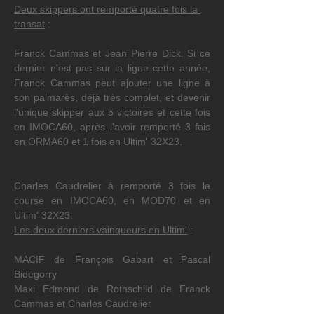
Deux skippers ont remporté quatre fois la 
transat
 :
Franck Cammas et Jean Pierre Dick. Si ce 
dernier n'est pas sur la ligne cette année, 
Franck Cammas peut ajouter une ligne à 
son palmarès, déjà très complet, et devenir 
l'unique skipper aux 5 victoires et cette fois 
en IMOCA60, après l'avoir remporté 3 fois 
en ORMA60 et 1 fois en Ultim' 32X23.
Charles Caudrelier à remporté 3 fois la 
course en IMOCA60, en MOD70 et en 
Ultim' 32X23.
Les deux derniers vainqueurs en Ultim'
 :
MACIF de François Gabart et Pascal 
Bidégorry
Maxi Edmond de Rothschild de Franck 
Cammas et Charles Caudrelier