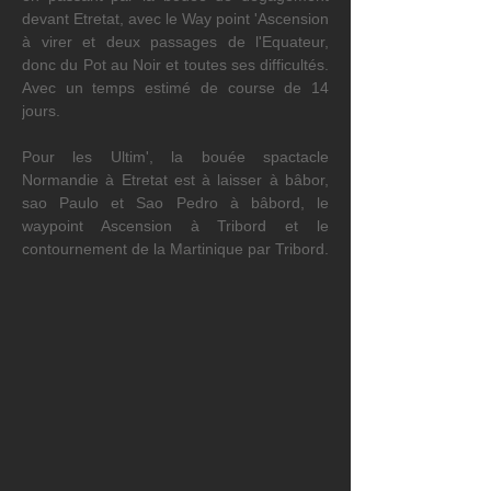
devant Etretat, avec le Way point 'Ascension 
à virer et deux passages de l'Equateur, 
donc du Pot au Noir et toutes ses difficultés. 
Avec un temps estimé de course de 14 
jours.
Pour les Ultim', la bouée spactacle 
Normandie à Etretat est à laisser à bâbor, 
sao Paulo et Sao Pedro à bâbord, le 
waypoint Ascension à Tribord et le 
contournement de la Martinique par Tribord.