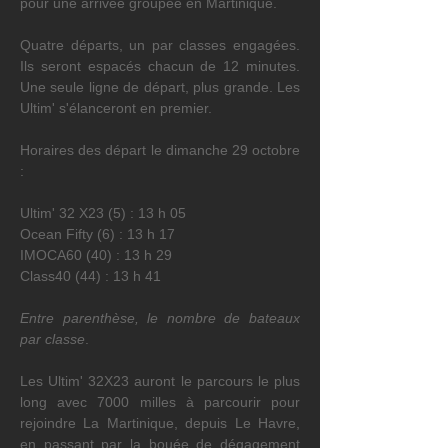
pour une arrivée groupée en Martinique.
Quatre départs, un par classes engagées. 
Ils seront espacés chacun de 12 minutes. 
Une seule ligne de départ, plus grande. Les 
Ultim' s'élanceront en premier.
Horaires des départ le dimanche 29 octobre 
:
Ultim' 32 X23 (5) : 13 h 05
Ocean Fifty (6) : 13 h 17
IMOCA60 (40) : 13 h 29
Class40 (44) : 13 h 41
Entre parenthèse, le nombre de bateaux 
par classe
.
Les Ultim' 32X23 auront le parcours le plus 
long avec 7000 milles à parcourir pour 
rejoindre La Martinique, depuis Le Havre, 
en passant par la bouée de dégagement 