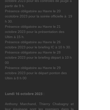
octobre 2023 pour les contrôles de jauge à 
partir de 9 h.
Présence obligatoire au Havre le 20 
ocotobre 2023 pour la soirée officielle à  19 
h 30.
Présence obligatoire au Havre le 21 
octobre 2023 pour la présentation des 
Ultim à 15 h.
Présence obligatoire au Havre le 26 
octobre 2023 pour le briefing IC à 10 h 30.
Présence obligatoire au Havre le 28 
octobre 2023 pour le briefing départ à 10 h 
00
Présence obligatoire au Havre le 29 
octobre 2023 pour le départ ponton des 
Ultim à 8 h 00
Lundi 16 octobre 2023 
:
Anthony Marchand, Thierry Chabagny et 
leur équipage sont les premiers dans la 