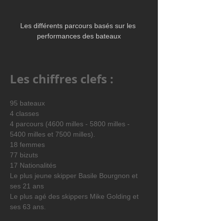
Les différents parcours basés sur les 
performances des bateaux
Les chiffres clefs :
95 bateaux
4 classes
4 parcours (4600 milles - 5800 milles - 
5400 milles et 7500 milles).
18 femmes
77 bizuts
17 Nationalités
Le plus jeune skipper Basile Bourgnon et 
ses 21 ans
Le plus agé des skippers Mike Golding et 
ses 63 ans.