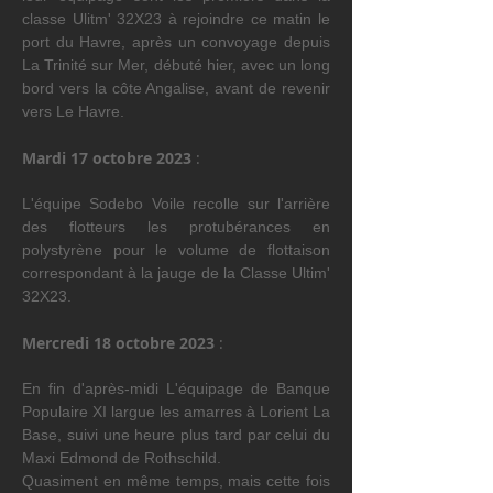
classe Ulitm' 32X23 à rejoindre ce matin le 
port du Havre, après un convoyage depuis 
La Trinité sur Mer, débuté hier, avec un long 
bord vers la côte Angalise, avant de revenir 
vers Le Havre.
Mardi 17 octobre 2023 
:
L'équipe Sodebo Voile recolle sur l'arrière 
des flotteurs les protubérances en 
polystyrène pour le volume de flottaison 
correspondant à la jauge de la Classe Ultim' 
32X23.
Mercredi 18 octobre 2023 
:
En fin d'après-midi L'équipage de Banque 
Populaire XI largue les amarres à Lorient La 
Base, suivi une heure plus tard par celui du 
Maxi Edmond de Rothschild. 
Quasiment en même temps, mais cette fois 