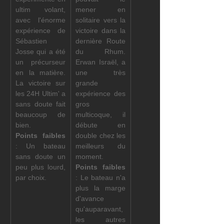
ultim volant, 
mener en 
avec l'énorme 
solitaire vers la 
expérience de 
victoire dans la 
Sébastien 
dernière Route 
Josse qui a été 
du Rhum. 
un précurseur 
Erwan Israël, a 
en la matière. 
une très 
La victoire sur 
grande 
les 24H Ultim' a 
expérience des 
sans doute fait 
gros 
beaucoup de 
multicoque, il 
bien.       
débute en 
Points faibles 
double chez les 
: Un bateau 
meilleurs du 
sans doute un 
moment.                                      
peu plus lourd, 
Points faibles 
par choix.
: Le bateau n'a 
plus la marge 
d'avance 
qu'auparavant, 
les autres 