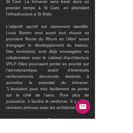
St Cast. Le trimaran sera basé dans un 
premier temps à St Cast, en attendant 
l'infrastructure à St Malo.
L'objectif sportif est clairement identifié. 
Louis Burton veut avant tout réussir sa 
première Route du Rhum en Ultim' avant 
d'engager le développement du bateau. 
Des évolutions sont déjà envisagées en 
collaboration avec le cabinet d'architecture 
VPLP. Elles pourraient porter en priorité sur 
l'aérodynamique, avant d'éventuels 
renforcements structurels destinés à 
accroître le potentiel du trimaran. 
"L'évolution peut très facilement se porter 
sur le côté de l'aéro. Pour plus de 
puissance, il faudra le renforcer. Il y a des 
réunions prévues avec les architectes".
Au-delà du prochain Rhum, le programme 
s'annonce particulièrement dense. Louis 
Burton souhaite profiter de la polyvalence 