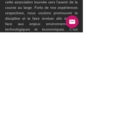
cette association tournée vers l’avenir de la 
course au large. Forts de nos expériences 
respectives, nous voulons promouvoir la 
discipline et la faire évoluer afin de faire 
face aux enjeux environnementaux, 
technologiques et économiques. C’est 
collectivement que nous pourrons 
construire des événements plus 
responsables et vertueux. »
Vincent Prolongeau, président de 
l’Association Transat Café L’Or et directeur 
général de JDE Peet’s Europe du Sud :« 
L’association Transat Café L’Or s’est donné 
pour mission d’organiser un événement 
populaire, inclusif et respectueux de son 
environnement, à terre comme en mer. 
Pour offrir à tous nos publics une 
expérience de qualité et conforme à nos 
valeurs, nous sommes convaincus qu’unir 
nos savoir-faire, nos engagements et nos 
réflexions est la seule voie pour faire face 