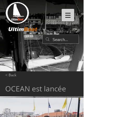
Ultim
Boat
< Back
OCEAN est lancée