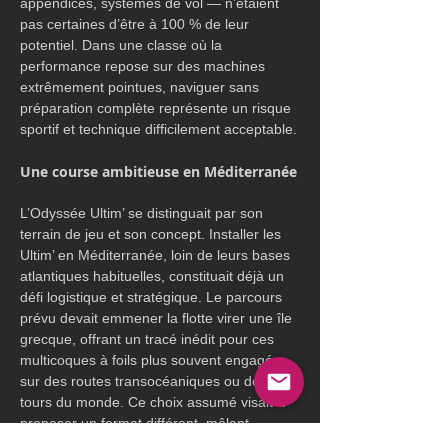
appendices, systèmes de vol — n’étaient 
pas certaines d’être à 100 % de leur 
potentiel. Dans une classe où la 
performance repose sur des machines 
extrêmement pointues, naviguer sans 
préparation complète représente un risque 
sportif et technique difficilement acceptable.
Une course ambitieuse en Méditerranée
L’Odyssée Ultim’ se distinguait par son 
terrain de jeu et son concept. Installer les 
Ultim’ en Méditerranée, loin de leurs bases 
atlantiques habituelles, constituait déjà un 
défi logistique et stratégique. Le parcours 
prévu devait emmener la flotte virer une île 
grecque, offrant un tracé inédit pour ces 
multicoques à foils plus souvent engagés 
sur des routes transocéaniques ou des 
tours du monde. Ce choix assumé visait à 
proposer un format différent, mêlant 
navigation côtière, effets thermiques 