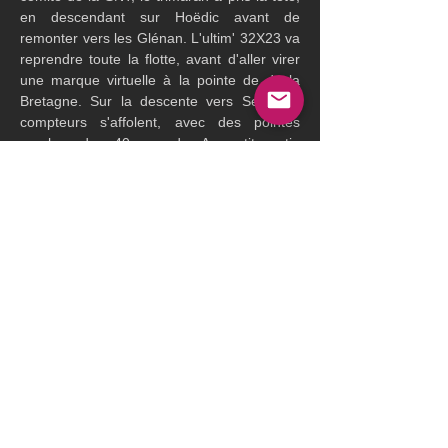
en descendant sur Hoëdic avant de 
remonter vers les Glénan. L'ultim' 32X23 va 
reprendre toute la flotte, avant d'aller virer 
une marque virtuelle à la pointe de de la 
Bretagne. Sur la descente vers Sein, les 
compteurs s'affolent, avec des pointes 
proches des 40 noeuds. Au petit matin 
Actual Ultim' 3 contourne le Sud de Belle île 
et s'impose en un peu plus de 17 heures en 
baie de Quiberon.
Temps sur les 370 milles : 17 h 43 min 8 
sec
Equipage : 
Anthony Marchand, 
Yves Le 
Blevec
 , Clément Bourgeois, Jacques 
Delcroix, Alexis Loison, Laure Galley et 
Anne Beaugé en Media girl.
Previous
Next
Le tracker pour revivre la course :
 ICI