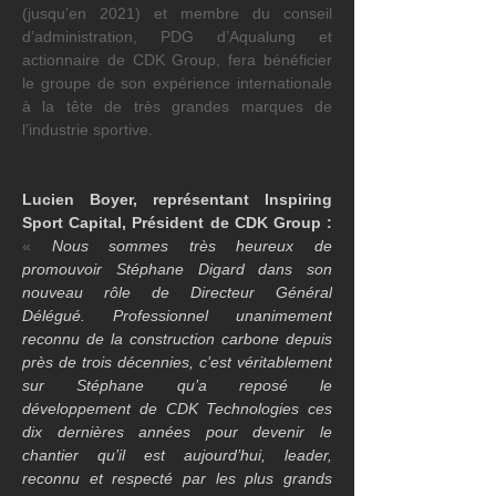
(jusqu’en 2021) et membre du conseil 
d’administration, PDG d’Aqualung et 
actionnaire de CDK Group, fera bénéficier 
le groupe de son expérience internationale 
à la tête de très grandes marques de 
l’industrie sportive.
Lucien Boyer, représentant Inspiring 
Sport Capital, Président de CDK Group :
« 
Nous sommes très heureux de 
promouvoir Stéphane Digard dans son 
nouveau rôle de Directeur Général 
Délégué. Professionnel unanimement 
reconnu de la construction carbone depuis 
près de trois décennies, c’est véritablement 
sur Stéphane qu’a reposé le 
développement de CDK Technologies ces 
dix dernières années pour devenir le 
chantier qu’il est aujourd’hui, leader, 
reconnu et respecté par les plus grands 