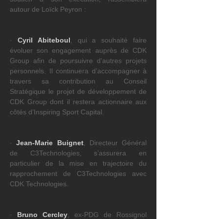
autour de Loïck Peyron :
· 
Cyril Abiteboul
, qui a souhaité faire 
évoluer son engagement auprès de CDK 
Group afin de poursuivre d’autres projets 
personnels. Il continuera d’accompagner à 
travers sa contribution au Conseil 
Stratégique le projet de développement de 
CDK Group dont il restera actionnaire aux 
côtés d’Inspiring Sport Capital.
· 
Jean-Marie Buignet
, Directeur Général 
de C3Technologies, s’assurera en 
particulier de la mise en trajectoire du 
rapprochement de C3Technologies avec 
CDK Technologies.
· 
Bruno Cercley
, ex-PDG de Rossignol 