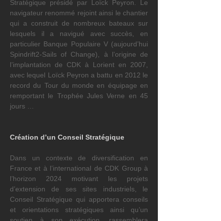
Stratégique présidé par Loïck Peyron. Le 
navigateur renommé rejoint ainsi le chantier 
qui a construit de nombreux bateaux sur 
lesquels il a navigué avec succès, en 
particulier Banque Populaire V (aujourd’hui 
Spindrift2-Sails of Change), à l’origine de 
l’implantation de CDK à Lorient en 2007, 
avec lequel Loïck Peyron a battu en 2012 le 
record du Tour du monde en équipage en 
remportant le Trophée Jules Verne en 45 
jours …
Création d’un Conseil Stratégique
Dans un contexte de diversification en 
France et à l’international de CDK Group à 
l’horizon 2024 motivant les projets 
d’extension de ses sites industriels, le 
Conseil Stratégique qui apportera conseils 
et orientations stratégiques ainsi qu’un 
soutien à son exécution, rassemblera 