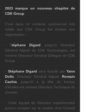
2023 marque un nouveau chapitre de 
CDK Group
C’est dans ce contexte commercial très 
solide que CDK Group fait évoluer son 
organisation :
- S
téphane Digard
, jusqu’ici Directeur 
Général Adjoint de CDK Technologies, est 
nommé Directeur Général Délégué de CDK 
Group.
- 
Stéphane Digard
 sera épaulé par 
Yann 
Dollo
, Directeur Général Adjoint. 
Romain 
Cachia
, jusqu’ici à la tête du bureau 
d’études est nommé Directeur Technique du 
chantier.
- Cette équipe de Direction expérimentée 
pourra compter sur le soutien d’un Conseil 