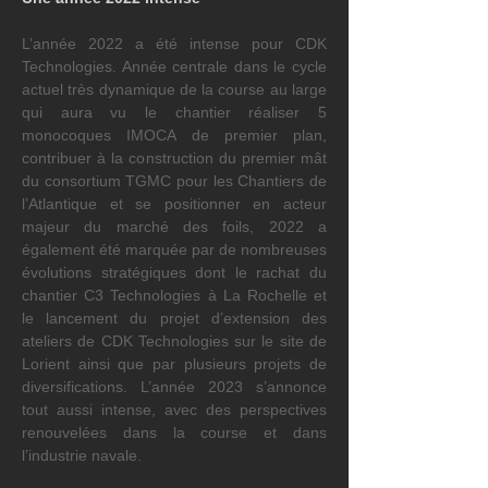
L’année 2022 a été intense pour CDK 
Technologies. Année centrale dans le cycle 
actuel très dynamique de la course au large 
qui aura vu le chantier réaliser 5 
monocoques IMOCA de premier plan, 
contribuer à la construction du premier mât 
du consortium TGMC pour les Chantiers de 
l’Atlantique et se positionner en acteur 
majeur du marché des foils, 2022 a 
également été marquée par de nombreuses 
évolutions stratégiques dont le rachat du 
chantier C3 Technologies à La Rochelle et 
le lancement du projet d’extension des 
ateliers de CDK Technologies sur le site de 
Lorient ainsi que par plusieurs projets de 
diversifications. L’année 2023 s’annonce 
tout aussi intense, avec des perspectives 
renouvelées dans la course et dans 
l’industrie navale.