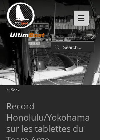
Ultim
Boat
< Back
Record
Honolulu/Yokohama
sur les tablettes du
Team Argo