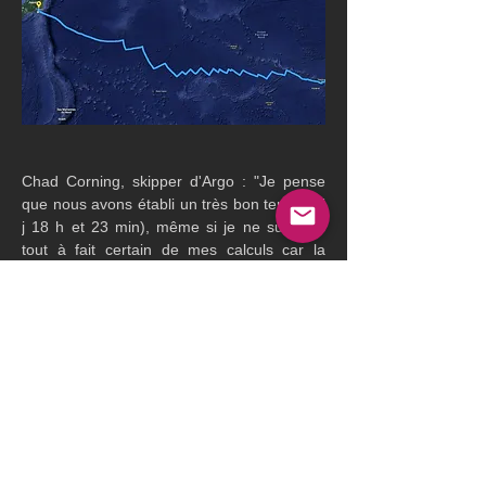
Chad Corning, skipper d'Argo : "Je pense 
que nous avons établi un très bon temps (7 
j 18 h et 23 min), même si je ne suis pas 
tout à fait certain de mes calculs car la 
fatigue est grande après cette traversée ! 
Nous avons fait un bon voyage. La route 
sud sous un énorme anticyclone allongé a 
entraîné beaucoup d'empannages dans la 
première moitié de la traversée du Pacifique 
- beaucoup de milles pour pas beaucoup de 
VMC ! Une fois passé cet obstacle, nous 
avons dû affronter un système 
dépressionnaire qui s'est finalement 
transformé en tempête tropicale. C'était un 