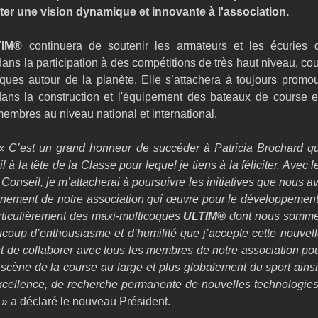
ter une vision dynamique et innovante à l'association.
TIM®
 continuera de soutenir les armateurs et les écuries d
s la participation à des compétitions de très haut niveau, cou
ques autour de la planète. Elle s’attachera à toujours promouv
ans la construction et l'équipement des bateaux de course et
membres au niveau national et international.
« 
C’est un grand honneur de succéder à Patricia Brochard qu
l à la tête de la Classe pour lequel je tiens à la féliciter. Avec l
onseil, je m’attacherai à poursuivre les initiatives que nous av
nnement de notre association qui œuvre pour le développement 
rticulièrement des maxi-multicoques 
ULTIM®
 dont nous sommes
coup d’enthousiasme et d’humilité que j’accepte cette nouvelle
t de collaborer avec tous les membres de notre association pour
 scène de la course au large et plus globalement du sport ains
xcellence, de recherche permanente de nouvelles technologies 
 
» a déclaré le nouveau Président.