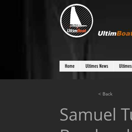
Ultim
Boa
Home
Ultimes News
Ultime
< Back
Samuel Tu