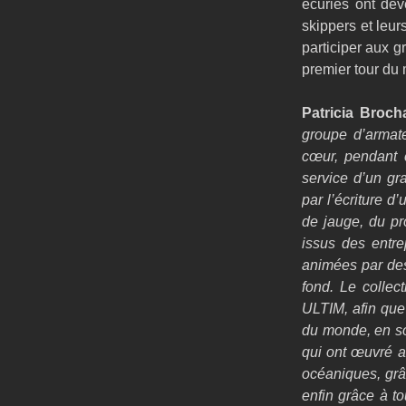
écuries ont dév
skippers et leur
participer aux 
premier tour du 
Patricia Broch
groupe d’armate
cœur, pendant 
service d’un gra
par l’écriture d
de jauge, du pr
issus des entre
animées par des
fond. Le collec
ULTIM, afin que
du monde, en sol
qui ont œuvré a
océaniques, grâ
enfin grâce à to