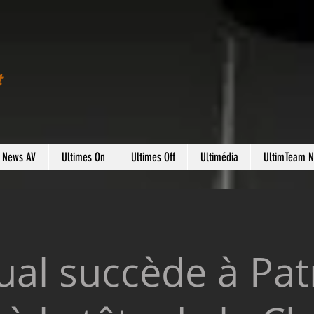
t
s News AV
Ultimes On
Ultimes Off
Ultimédia
UltimTeam 
al succède à Patr