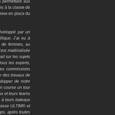
 permettant aux 
s à la classe de 
mise en place du 
éveloppé par un 
ique. J’ai eu à 
t de femmes, au 
est matérialisée 
l sur les sujets 
us les experts, 
des commissions 
 des travaux de 
skipper de notre 
n course un tour 
x et leurs teams 
 à leurs bateaux 
lasse ULTIM® et 
ps, après toutes 