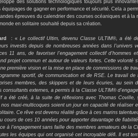
eloppé des solutions technologiques toujours plus innovantes
s équipages de gagner en performance et sécurité. Cela a permi
grandes épreuves du calendrier des courses océaniques et à la 
monde en solitaire souhaité depuis sa création.
ard  
: « 
Le collectif Ultim, devenu Classe ULTIM®, a été d
urs investis depuis de nombreuses années dans l’univers vél
ces 11 ans, de favoriser l’engagement collectif d’hommes e
nd projet commun et autour de valeurs fortes. Cette volonté s’
’une première vision et la mise en place de commissions de travai
ogramme sportif, de communication et de RSE. Le travail de to
prises membres, des skippers et de leurs écuries, au sein 
 consultants externes, a permis à la Classe ULTIM® d’engager
tif a été créé, à la suite de réflexions avec Thomas Coville, 
 nos maxi-multicoques soient un jour en capacité de réaliser e
itaire. Ce rêve est devenu réalité grâce à ces marins talentueu
u cours de ces 10 années pour apporter davantage de fiabilité
ce à l’engagement sans faille des membres armateurs de la C
utes les équipes qui ont organisé cet incroyable défi. Il est tem