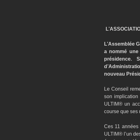
L’ASSOCIATI
L’Assemblée Gé
a nommé une n
présidence. 
d’Administrat
nouveau Présid
Le Conseil rem
son implication
ULTIM® un accél
course que ses
Ces 11 années on
ULTIM® l’un des 