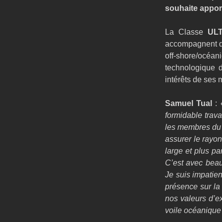
souhaite appor
La Classe 
UL
accompagnent dan
off-shore/océani
technologique d
intérêts de ses 
Samuel Tual 
: 
formidable travai
les membres du C
assurer le rayo
large et plus pa
C’est avec beau
Je suis impatien
présence sur la
nos valeurs d’e
voile océanique