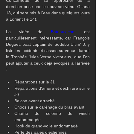
Concarneau, de se rapprocher de la 
direction prise par le nouveau venu, Gitana 
18, qui sera mis à l’eau dans quelques jours 
à Lorient (le 14).
La vidéo de 
Bateaux.com
 est 
particulièrement intéressante, car François 
Duguet, boat captain de Sodebo Ultim’ 3, y 
liste les incidents et casses survenus durant 
le Trophée Jules Verne victorieux, que l’on 
peut ajouter à ceux déjà évoqués à l’arrivée 
:
Réparations sur le J1
Réparations d’amure et déchirure sur le 
J0
Balcon avant arraché
Chocs sur le carénage du bras avant
Chaîne de colonne de winch 
endommagée
Hook de grand-voile endommagé
Perte des pales d’éoliennes