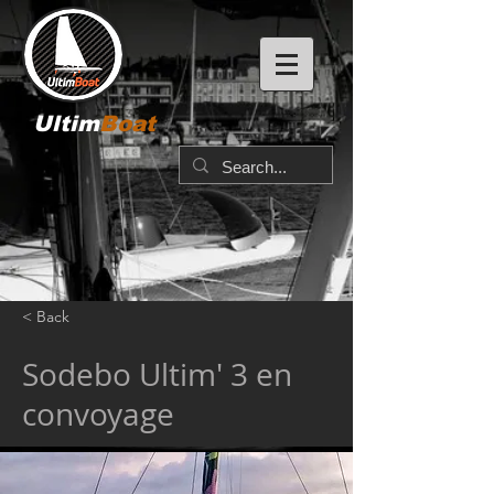
Ultim
Boat
< Back
Sodebo Ultim' 3 en
convoyage