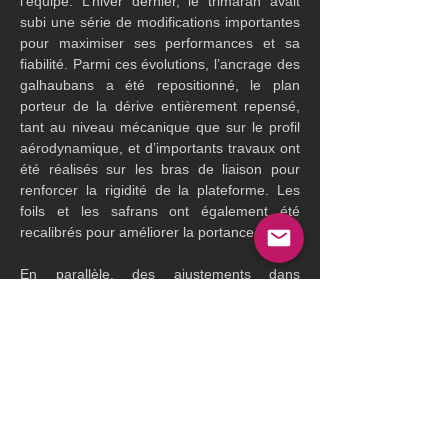
l’équipe. L’hiver dernier, le trimaran avait 
subi une série de modifications importantes 
pour maximiser ses performances et sa 
fiabilité. Parmi ces évolutions, l’ancrage des 
galhaubans a été repositionné, le plan 
porteur de la dérive entièrement repensé, 
tant au niveau mécanique que sur le profil 
aérodynamique, et d’importants travaux ont 
été réalisés sur les bras de liaison pour 
renforcer la rigidité de la plateforme. Les 
foils et les safrans ont également été 
recalibrés pour améliorer la portance.
En parallèle, des ajustements dans 
l’équipage ont été réalisés pour ce 
convoyage retour. Si Nicolas Troussel, 
Léonard Legrand et Pierre Leboucher 
restent à bord aux côtés de Thomas Coville, 
de nouveaux équipiers ont rejoint le bord : 
Corentin Le Moine, Nicolas Débordès et 
Charles De Lisle. 