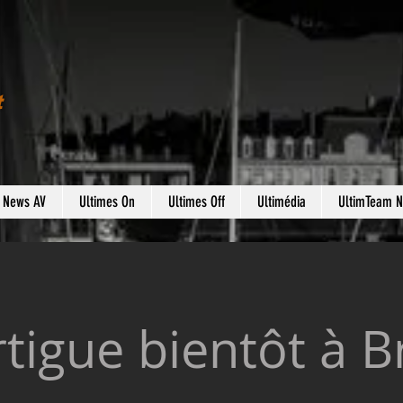
t
s News AV
Ultimes On
Ultimes Off
Ultimédia
UltimTeam 
tigue bientôt à B