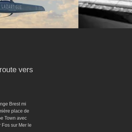
 route vers
enge Brest mi 
emière place de 
ape Town avec 
 Fos sur Mer le 