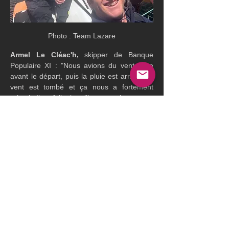
Photo : Team Lazare
Armel Le Cléac'h,
 skipper de Banque 
Populaire XI : "Nous avions du vent juste 
avant le départ, puis la pluie est arrivée, le 
vent est tombé et ça nous a fortement 
ralenti. Il a fallu batailler avec les autres 
bateaux parce que le vent est revenu par 
derrière. L'objectif est rempli, c'était 
important que le bateau soit opérationnel 
dès cette course. Pour les nouveaux foils, 
c'est super encourageant, ils apportent la 
performance supplémentaire espérée. Ca 
donne envie de creuser les réglages pour 
aller chercher encore plus loin au niveau 
des performances. A bord, tout le monde 
avait son rôle bien défini et à bien 
manœuvrer." 