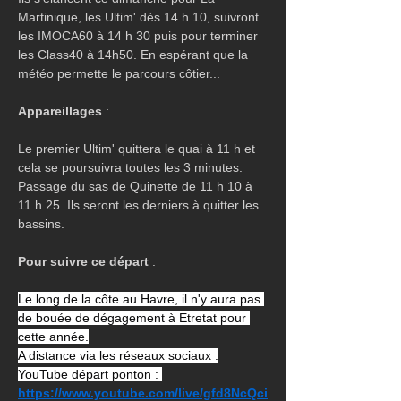
Martinique, les Ultim' dès 14 h 10, suivront 
les IMOCA60 à 14 h 30 puis pour terminer 
les Class40 à 14h50. En espérant que la 
météo permette le parcours côtier...
Appareillages
 :
Le premier Ultim' quittera le quai à 11 h et 
cela se poursuivra toutes les 3 minutes. 
Passage du sas de Quinette de 11 h 10 à 
11 h 25. Ils seront les derniers à quitter les 
bassins.
Pour suivre ce départ
 :
Le long de la côte au Havre, il n'y aura pas 
de bouée de dégagement à Etretat pour 
cette année.
A distance via les réseaux sociaux :
YouTube départ ponton : 
https://www.youtube.com/live/gfd8NcQci