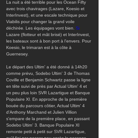
La nuit a été terrible pour les Ocean Fifty 
avec trois chavirages (Lazare, Koesio et 
InterInvest), et une escale technique pour 
Viabilis pour changer la grand voile 
déchirée. Les équipages vont bien.
 Si
Lazare (flotteur et mât brisé) et InterInvest, 
les bateaux sont à bon port à l'envers. Pour 
Koesio, le trimaran est à la côte à 
Guernesey.
Le départ des Ultim' a été donné à 14h20 
comme prévu, Sodebo Ultim' 3 de Thomas 
Coville et Benjamin Schwartz passe la ligne 
en tête suivi de près par Actual Ultim' 4 et 
un peu plus loin SVR Lazartigue et Banque 
Populaire XI. En approche de la première 
bouée du parcours côtier, Actual Ultim' 4 
d'Anthony Marchand et Julien Villion 
s'empare de la première place, en passant 
Sodebo Ultim' 3. Banque Populaire XI 
remonte petit à petit sur SVR Lazartigue, 
qu'il fini par passer peu après le passage 