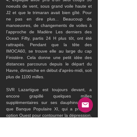
noeuds de vent, sous grand voile haute et 
J2 et que le trimaran avait bien gîté. Pour 
ne pas en dire plus... Beaucoup de 
manoeuvres, de changements de voiles à 
l'approche de Madère Les derniers des 
Ocean Fifty, partis 24 H plus tôt, ont été 
rattrapés. Pendant que la tête des 
IMOCA60, se trouve elle au large du cap 
Finistère. Cela donne une petit idée des 
distances parcourus depuis le départ du 
Havre, dimanche en début d'après-midi, soit 
plus de 1100 milles.
SVR Lazartigue est toujours devant, a 
encore grapillé quelques milles 
supplémentaires sur ses dauphins, alors 
que Banque Populaire XI, qui a pris une 
option Ouest pour contourner la dépression, 
qui va obligé les Class40 à faire escale à la 
Corogne sur décision de la direction de 
course, revient à quasiment 200 milles en 