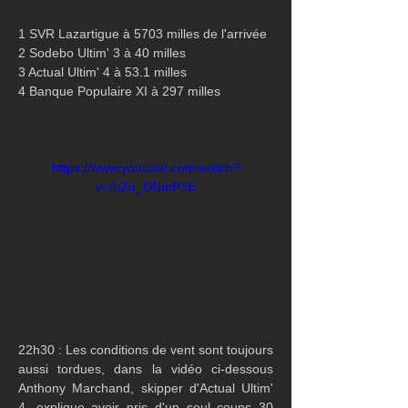
1 SVR Lazartigue à 5703 milles de l'arrivée
2 Sodebo Ultim' 3 à 40 milles
3 Actual Ultim' 4 à 53.1 milles
4 Banque Populaire XI à 297 milles
https://www.youtube.com/watch?
v=IhZn_DNmP3E
22h30 : Les conditions de vent sont toujours 
aussi tordues, dans la vidéo ci-dessous 
Anthony Marchand, skipper d'Actual Ultim' 
4, explique avoir pris d'un seul coups 30 