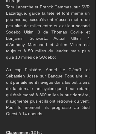
d'orage. 
Tom Laperche et Franck Cammas, sur SVR 
Lazartigue, garde la tête et font même un 
peu mieux, puisqu'ils ont réussi à mettre un 
peu plus de milles entre eux et leur second 
Sodebo Ultim' 3 de Thomas Coville et 
Benjamin Schwartz. Actual Ultim' 4 
d'Anthony Marchand et Julien Villion est 
toujours à 50 milles du leader, mais plus 
qu'à 10 milles de SOdebo;
Au cap Finistère, Armel Le Cléac'h et 
Sébastien Josse sur Banque Populaire XI, 
ont parfaitement navigué dans les petits airs 
de la dorsale anticyclonique. Leur retard, 
qui était monté à 300 milles la nuit dernière, 
n'augmente plus et ils ont retrouvé du vent. 
Pour le moment, ils progresse au Sud 
Ouest à 14 noeuds.
Classement 12 h :