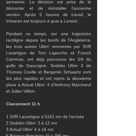
semaines. La décision est prise de le 
démonter et de réinstaller l'ancienne 
version. Après 5 heures de travail, le 
trimaran est toujours à quai à Lorient.
Pendant ce temps, sur une trajectoire 
rectiligne depuis les bords de l'Angleterre, 
les trois autres Ultim' emmenés par SVR 
Lazartigue de Tom Laperche et Franck 
Cammas, ont déjà parcourus les 3/4 du 
golfe de Gascogne. Sodebo Ultim 3 de 
Thomas Coville et Benjamin Schwartz sont 
les plus rapides et ont repris la deuxième 
place à Actual Ultim' 4 d'Anthony Marchand 
et Julien Villion.
Classement 11 h
 : 
1 SVR Lazartigue à 6161 mn de l'arrivée
2 Sodebo Ultim' 3 à 12 mn
3 Actual Ultim' 4 à 16 mn
5 Banque Populaire XI à 286 mn