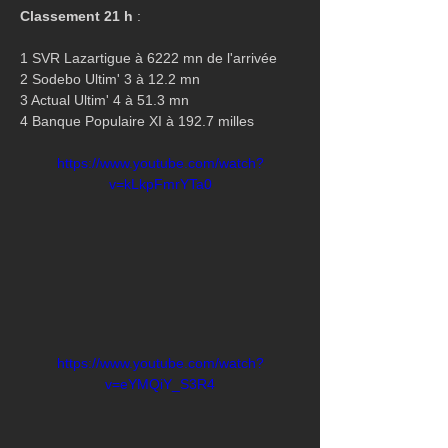
Classement 21 h 
:
1 SVR Lazartigue à 6222 mn de l'arrivée
2 Sodebo Ultim' 3 à 12.2 mn
3 Actual Ultim' 4 à 51.3 mn
4 Banque Populaire XI à 192.7 milles
https://www.youtube.com/watch?
v=kLkpFmrYTa0
https://www.youtube.com/watch?
v=eYMQiY_S3R4