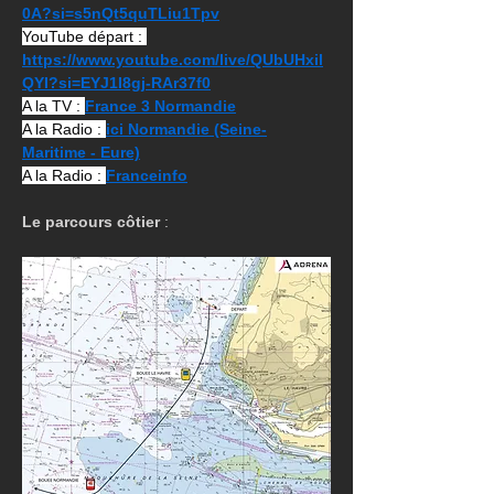
0A?si=s5nQt5quTLiu1Tpv
YouTube départ : 
https://www.youtube.com/live/QUbUHxil
QYI?si=EYJ1I8gj-RAr37f0
A la TV : 
France 3 Normandie
A la Radio : 
ici Normandie (Seine-
Maritime - Eure)
A la Radio : 
Franceinfo
Le parcours côtier 
: 