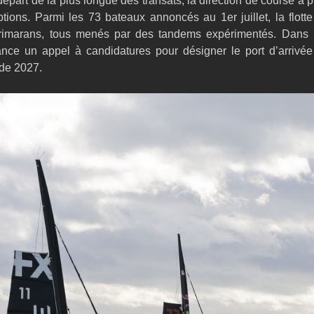
départ de la plus longue des transats, la direction de course a p
ptions. Parmi les 73 bateaux annoncés au 1er juillet, la flotte
trimarans, tous menés par des tandems expérimentés. Dans 
lance un appel à candidatures pour désigner le port d’arrivée
 de 2027.