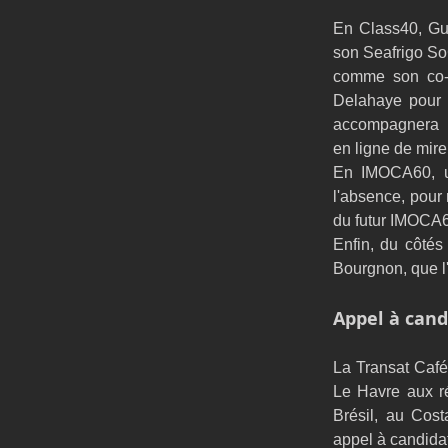
En Class40, Gu
son Seafrigo SoG
comme son co-é
Delahaye pour l
accompagnera  Q
en ligne de mire
En IMOCA60, u
l'absence, pour 
du futur IMOCA
Enfin, du côtés
Bourgnon, que l
Appel à candi
La Transat Café 
Le Havre aux ré
Brésil, au Cost
appel à candidat