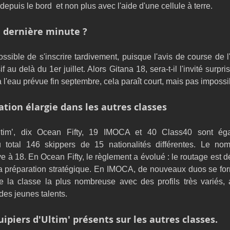
epuis le bord  et non plus avec l'aide d'une cellule à terre.
e dernière minute ?
possible de s'inscrire tardivement, puisque l'avis de course de l
if au delà du 1er juillet. Alors Gitana 18, sera-t-il l'invité surpri
l'eau prévue fin septembre, cela paraît court, mais pas impossib
ation élargie dans les autres classes
ltim’, dix Ocean Fifty, 19 IMOCA et 40 Class40 sont égale
u total 146 skippers de 15 nationalités différentes. Le no
 à 18. En Ocean Fifty, le règlement a évolué : le routage est dés
a préparation stratégique. En IMOCA, de nouveaux duos se form
e la classe la plus nombreuse avec des profils très variés, a
des jeunes talents.
ipiers d'Ultim' présents sur les autres classes.