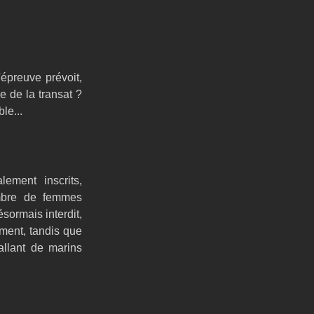
'épreuve prévoit, 
se de la transat ? 
le...
ment inscrits, 
mbre de femmes 
ormais interdit, 
ent, tandis que 
llant de marins 