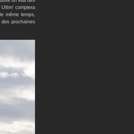
ublié un état des 
 Ultim’ comptera 
le même temps, 
 des prochaines 