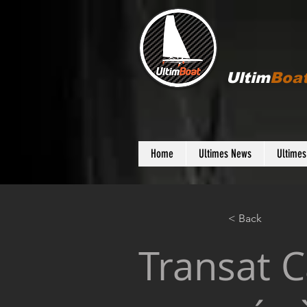
Ultim
Boa
Home
Ultimes News
Ultime
< Back
Transat C