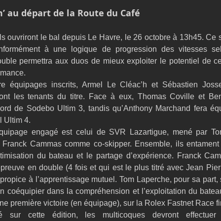
’ au départ de la Route du Café
ls ouvriront le bal depuis Le Havre, le 26 octobre à 13h45. Ce s
onformément à une logique de progression des vitesses selo
uble permettra aux duos de mieux exploiter le potentiel de ce
ormance.
re équipages inscrits, Armel Le Cléac’h et Sébastien Joss
ont les tenants du titre. Face à eux, Thomas Coville et Be
ord de Sodebo Ultim 3, tandis qu’Anthony Marchand fera équ
l Ultim 4.
quipage engagé est celui de SVR Lazartigue, mené par To
si Franck Cammas comme co-skipper. Ensemble, ils entament 
ptimisation du bateau et le partage d’expérience. Franck Cam
preuve en double (4 fois et qui est le plus titré avec Jean Pier
ropice à l’apprentissage mutuel. Tom Laperche, pour sa part, s
n coéquipier dans la compréhension et l’exploitation du batea
ne première victoire (en équipage), sur la Rolex Fastnet Race fin 
 sur cette édition, les multicoques devront effectuer 