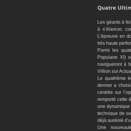
Quatre Ultim
Les géants à foi
à s’élancer, c
L’épreuve en do
très haute perf
Parmi les quat
Populaire XI) s
navigueront à b
Villion sur Actua
Le quatrième é
dernier a choi
centrée sur l’o
remporté cette é
une dynamique p
technique de so
déjà auréolé d'u
Une nouveauté