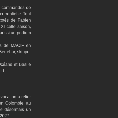
ux commandes de 
rrentielle. Tout 
otés de Fabien 
I cette saison, 
aussi un podium 
s de MACIF en 
errehar, skipper 
céans et Basile 
ed.
ocation à relier 
en Colombie, au 
re désormais un 
 2027.