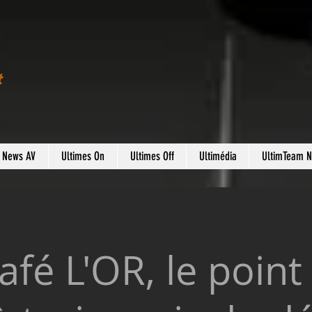
t
s News AV
Ultimes On
Ultimes Off
Ultimédia
UltimTeam 
afé L'OR, le point 