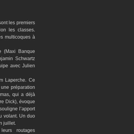
ont les premiers 
n les classes. 
s multicoques à 
e (Maxi Banque 
njamin Schwartz 
ipe avec Julien 
m Laperche. Ce 
une préparation 
mas, qui a déjà 
re Dick), évoque 
ouligne l’apport 
u volant. Un duo 
juillet.
leurs routages 