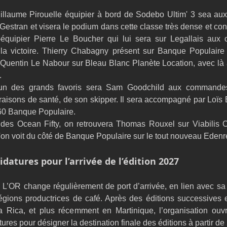
illaume Pirouelle équipier à bord de Sodebo Ultim' 3 sea a
estran et visera le podium dans cette classe très dense et concu
quipier Pierre Le Boucher qui lui sera sur Legallais aux c
a victoire. Thierry Chabagny présent sur Banque Populaire X
uentin Le Nabour sur Bleau Blanc Planète Location, avec là 
.
n des grands favoris sera Sam Goodchild aux commande
raisons de santé, de son skipper. Il sera accompagné par Loïs B
60 Banque Populaire.
 des Ocean Fifty, on retrouvera Thomas Rouxel sur Viabilis O
'on voit du côté de Banque Populaire sur le tout nouveau Edenr
datures pour l’arrivée de l’édition 2027
L’OR change régulièrement de port d’arrivée, en lien avec sa v
gions productrices de café. Après des éditions successives 
a Rica, et plus récemment en Martinique, l’organisation ouv
ures pour désigner la destination finale des éditions à partir de