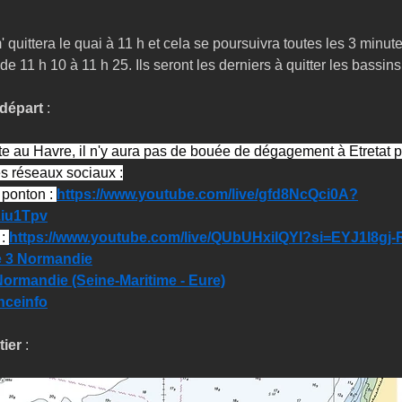
' quittera le quai à 11 h et cela se poursuivra toutes les 3 minu
e 11 h 10 à 11 h 25. Ils seront les derniers à quitter les bassins
 départ
 :
te au Havre, il n'y aura pas de bouée de dégagement à Etretat p
es réseaux sociaux :
ponton : 
https://www.youtube.com/live/gfd8NcQci0A?
iu1Tpv
: 
https://www.youtube.com/live/QUbUHxilQYI?si=EYJ1I8gj-
e 3 Normandie
 Normandie (Seine-Maritime - Eure)
nceinfo
ier 
: 