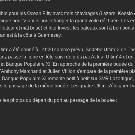
rible pour les Ocean Fifty avec trois chavirages (Lazare, Koesio et
ique pour Viabilis pour changer la grand voile déchirée. Les é
flotteur et mât brisé) et InterInvest, les bateaux sont à bon port à
ran est à la côte à Guernesey.
ltim' a été donné à 14h20 comme prévu, Sodebo Ultim' 3 de Tho
z passe la ligne en tête suivi de près par Actual Ultim' 4 et un 
et Banque Populaire XI. En approche de la première bouée du p
d'Anthony Marchand et Julien Villion s'empare de la première pl
 Banque Populaire XI remonte petit à petit sur SVR Lazartigue, qu
s le passage de la même bouée. Les quatre Ultim' s'éloignent v
s les photos du départ du port au passage de la bouée :