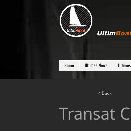
Ultim
Boa
Home
Ultimes News
Ultime
< Back
Transat C