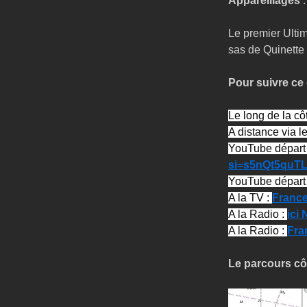
Appareillages
 :
Le premier Ultim
sas de Quinette d
Pour suivre ce
Le long de la cô
A distance via l
YouTube départ 
si=s5nQt5quTL
YouTube départ 
A la TV : 
Franc
A la Radio : 
ici
A la Radio : 
Fra
Le parcours côt