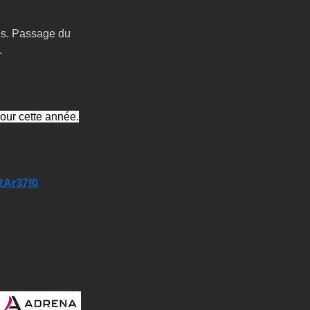
tes. Passage du 
.
our cette année.
RAr37f0