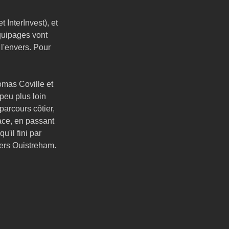
 InterInvest), et 
quipages vont 
 l'envers. Pour 
mas Coville et 
peu plus loin 
arcours côtier, 
ace, en passant 
'il fini par 
ers Ouistreham. 