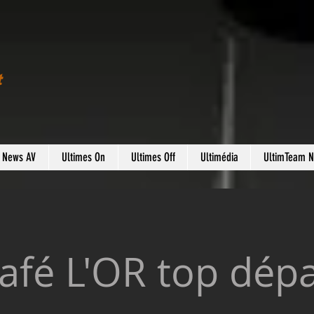
t
s News AV
Ultimes On
Ultimes Off
Ultimédia
UltimTeam 
afé L'OR top dépa