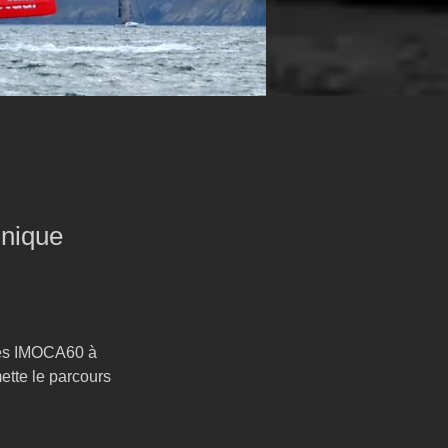
inique
 les IMOCA60 à 
tte le parcours 