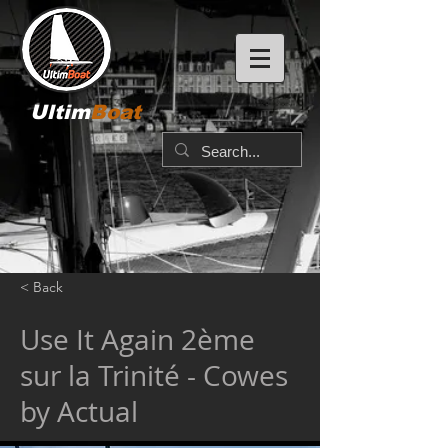
Ultim
Boat
< Back
Use It Again 2ème
sur la Trinité - Cowes
by Actual