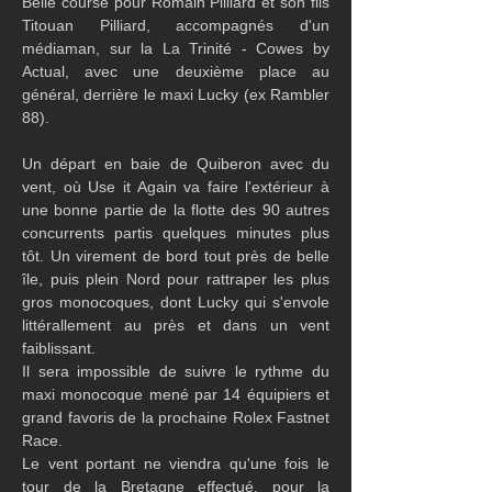
Belle course pour Romain Pilliard et son fils 
Titouan Pilliard, accompagnés d'un 
médiaman, sur la La Trinité - Cowes by 
Actual, avec une deuxième place au 
général, derrière le maxi Lucky (ex Rambler 
88).
Un départ en baie de Quiberon avec du 
vent, où Use it Again va faire l'extérieur à 
une bonne partie de la flotte des 90 autres 
concurrents partis quelques minutes plus 
tôt. Un virement de bord tout près de belle 
île, puis plein Nord pour rattraper les plus 
gros monocoques, dont Lucky qui s'envole 
littérallement au près et dans un vent 
faiblissant.
Il sera impossible de suivre le rythme du 
maxi monocoque mené par 14 équipiers et 
grand favoris de la prochaine Rolex Fastnet 
Race.
Le vent portant ne viendra qu'une fois le 
tour de la Bretagne effectué, pour la 