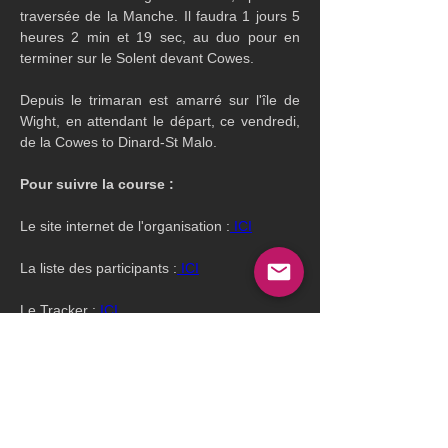
traversée de la Manche. Il faudra 1 jours 5 
heures 2 min et 19 sec, au duo pour en 
terminer sur le Solent devant Cowes.
Depuis le trimaran est amarré sur l'île de 
Wight, en attendant le départ, ce vendredi, 
de la Cowes to Dinard-St Malo.
Pour suivre la course : 
Le site internet de l'organisation :
 ICI
La liste des participants :
 ICI
Le Tracker :
 ICI
Le parcours :