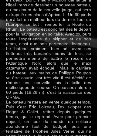
en deux. Donc Fleury Michon demande à
Nigel Irens de dessiner un nouveau bateau,
au maximum de la nouvelle jauge, qui sera
extrapolé des plans d'Apricot II. Un 60 pieds
qui à fait un malheur lors du dernier Tour de
l'Europe. Le but : remporter la Route du
Rhum. Le bateau est donc fait dès le départ
pour la navigation en solitaire. Avec toujours
toute l'expérience du skipper et de son
team, ainsi que son partenaire Jeanneau.
Le bateau vraiment bien né, avec ses
flotteurs très bananés munis de foils, se
permettra même de battre le record de
l'Atlantique Nord alors que le maxi
catamaran avait échoué ! Mais la carrière
du bateau, aux mains de Philippe Poupon
va être courte, car très vite il est décidé de
réduire une nouvelle fois la taille des
multicoques de course. On passera alors à
60 pieds (18.28 m), c'est la naissance des
ORMA.
Le bateau restera en vente quelque temps.
Puis c'est Eric Loizeau, l'ex skipper des
Roger & Gallet, retirer depuis quelques
temps, qui le reprend. Avec pour premier
objectif, un tour du monde en solitaire
abandonné faut de budget, puis une
tentative de Trophée Jules Verne, qui ne