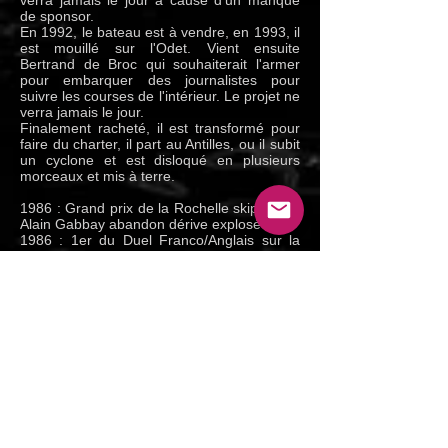
verra jamais le jour à cause d'un manque
de sponsor.
En 1992, le bateau est à vendre, en 1993, il
est mouillé sur l'Odet. Vient ensuite
Bertrand de Broc qui souhaiterait l'armer
pour embarquer des journalistes pour
suivre les courses de l'intérieur. Le projet ne
verra jamais le jour.
Finalement racheté, il est transformé pour
faire du charter, il part au Antilles, ou il subit
un cyclone et est disloqué en plusieurs
morceaux et mis à terre.
1986 : Grand prix de la Rochelle skippé par
Alain Gabbay abandon dérive explosée
1986 : 1er du Duel Franco/Anglais sur la
Tamise
1986 : Bat le record de la traversée de la
Manche en 2 h 21 m 57 s le 8/10
1986 : 1er de la Route du Rhum
1987 : Bat le record de la traversée de
l'Atlantique Nord en équipage
1987 : Bat le record de distance en 24 h
durant le record de l'Atlantique avec 520
milles
1987 : Tour de l'Europe 6ème
1987 : Bateau à vendre