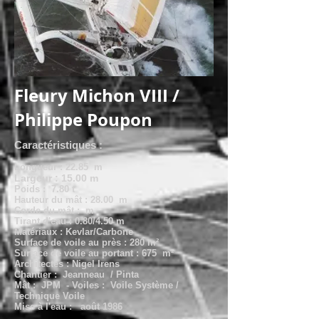
Fleury Michon VIII /
Philippe Poupon
Caractéristiques :
Longueur : 22.85 m
Largeur : 15.00 m
Poids : 7.80 t
Hauteur du mât : 28.00 m
Corde du mât : m
Tirant d'eau : 0.80/4.50 m
Matériaux : Kevlar/Carbone
Surface de voile au près : 280 m²
Surface de voile au portant : 675 m²
Architectes : Nigel Irens
Chantier : Jeanneau / Pinta
Mât :
JPM - Voiles : Voile Système /
Technique Voile
Mise à l'eau : août 1986