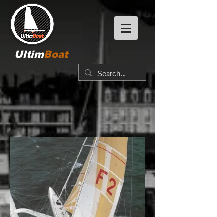
Ultim
Boat