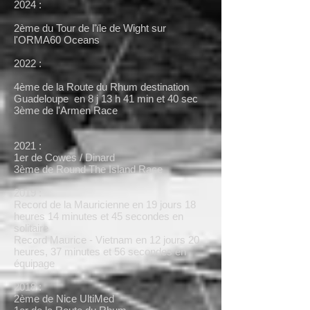
​2024 :
2ème du Tour de l'ïle de Wight sur
l'ORMA60 Oceans
2022 :
4ème de la Route du Rhum destination
Guadeloupe en 8 j 13 h 41 min et 40 sec
3ème de l'Armen Race
2021 :
1er de Cowes / Dinard
3ème de Round The Island Race
2019 :
Record de la Mauricienne en 19 jours 18
heures 14 minutes et 45 secondes en
solitaire
Record Maurice - Vietnam en 12 jours 20
heures, 37 minutes et 56 secondes en
équipage
2018 :
2ème de Nice UltiMed