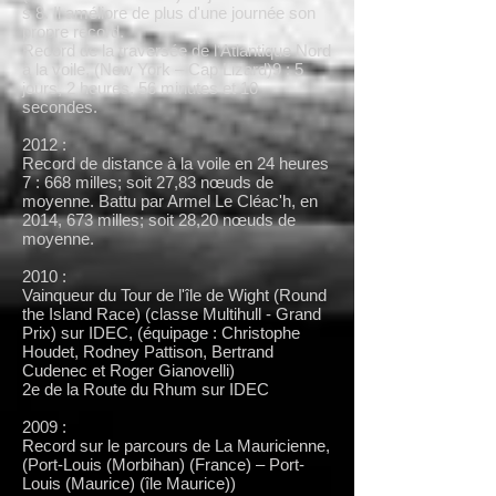
s 8. Il améliore de plus d'une journée son
propre record.
Record de la traversée de l'Atlantique Nord
à la voile, (New York – Cap Lizard)9 : 5
jours, 2 heures, 56 minutes et 10
secondes.
2012 :
Record de distance à la voile en 24 heures
7 : 668 milles; soit 27,83 nœuds de
moyenne. Battu par Armel Le Cléac'h, en
2014, 673 milles; soit 28,20 nœuds de
moyenne.
2010 :
Vainqueur du Tour de l'île de Wight (Round
the Island Race) (classe Multihull - Grand
Prix) sur IDEC, (équipage : Christophe
Houdet, Rodney Pattison, Bertrand
Cudenec et Roger Gianovelli)
2e de la Route du Rhum sur IDEC
2009 :
Record sur le parcours de La Mauricienne,
(Port-Louis (Morbihan) (France) – Port-
Louis (Maurice) (île Maurice))