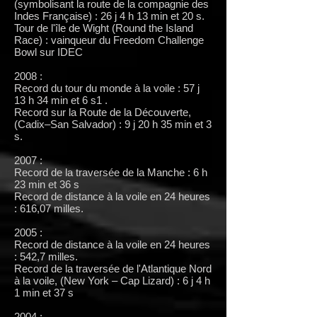
(symbolisant la route de la compagnie des
Indes Française) : 26 j 4 h 13 min et 20 s.
Tour de l'île de Wight (Round the Island
Race) : vainqueur du Freedom Challenge
Bowl sur IDEC
2008 :
Record du tour du monde à la voile : 57 j
13 h 34 min et 6 s1 .
Record sur la Route de la Découverte,
(Cadix–San Salvador) : 9 j 20 h 35 min et 3
s.
2007 :
Record de la traversée de la Manche : 6 h
23 min et 36 s
Record de distance à la voile en 24 heures
: 616,07 milles.
2005 :
Record de distance à la voile en 24 heures
: 542,7 milles.
Record de la traversée de l'Atlantique Nord
à la voile, (New York – Cap Lizard) : 6 j 4 h
1 min et 37 s
2004 :