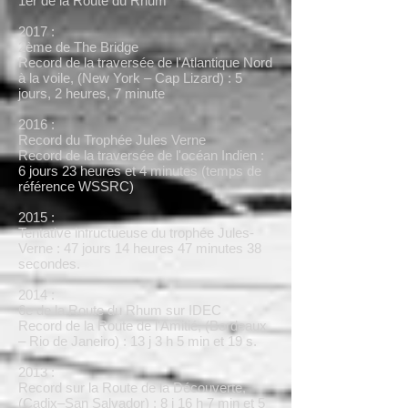
1er de la Route du Rhum
2017 :
2ème de The Bridge
Record de la traversée de l'Atlantique Nord
à la voile, (New York – Cap Lizard) : 5
jours, 2 heures, 7 minute
2016 :
Record du Trophée Jules Verne
Record de la traversée de l'océan Indien :
6 jours 23 heures et 4 minutes (temps de
référence WSSRC)
2015 :
Tentative infructueuse du trophée Jules-
Verne : 47 jours 14 heures 47 minutes 38
secondes.
2014 :
6e de la Route du Rhum sur IDEC
Record de la Route de l'Amitié, (Bordeaux
– Rio de Janeiro) : 13 j 3 h 5 min et 19 s.
2013 :
Record sur la Route de la Découverte,
(Cadix–San Salvador) : 8 j 16 h 7 min et 5