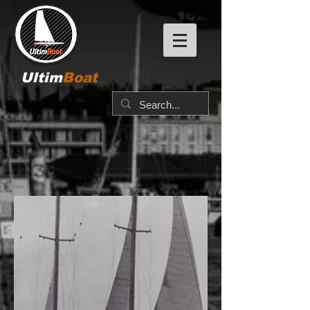
Ultim
Boat