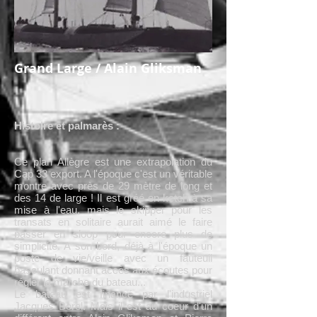
Grand Large / Alain Gliksman
Histoire et palmarès :
Ce plan Allègre est une extrapolation du
Cap 33 export. A l'époque c'est un véritable
montre avec près de 29 mètre de long et
des 14 de large ! Il est gréé en ketch à sa
mise à l'eau, mais le skipper pour les
transats en solitaire aurait aimé le faire
passer en sloop pour encore plus de
simplicité. A son bord, déjà à l'époque un
poste de vie/veille avec un fauteuil
basculant donnant accès aux écoutes pour
régler la marche du bateau...
Le bateau est financé par l'industriel
Jacques Borel
. Mais il est au coeur d'un