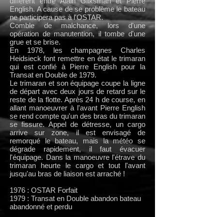
différent entre Alain Gliksman et Pierre
English. A cause de se problème le bateau
ne participera pas à l'OSTAR.
Comble de malchance, lors d'une
opération de manutention, il tombe d'une
grue et se brise.
En 1978, les champagnes Charles
Heidsieck font remettre en état le trimaran
qui est confié à Pierre English pour la
Transat en Double de 1979.
Le trimaran et son équipage coupe la ligne
de départ avec deux jours de retard sur le
reste de la flotte. Après 24 h de course, en
allant manoeuvrer à l'avant Pierre English
se rend compte qu'un des bras du trimaran
se fissure. Appel de détresse, un cargo
arrive sur zone, il est envisagé de
remorqué le bateau, mais la météo se
dégrade rapidement, il faut évacuer
l'équipage. Dans la manoeuvre l'étrave du
trimaran heurte le cargo et tout l'avant
jusqu'au bras de liaison est arraché !
1976 : OSTAR Forfait
1979 : Transat en Double abandon bateau
abandonné et perdu