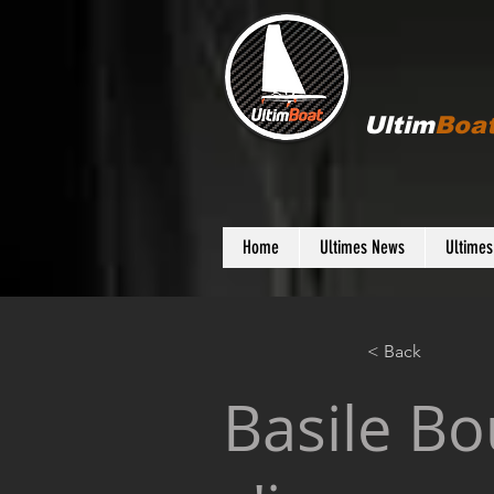
Ultim
Boa
Home
Ultimes News
Ultime
< Back
Basile B