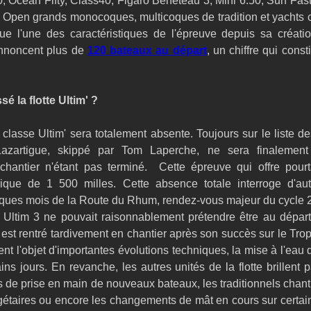
, Ocean Fifty, Class40, Figaro Bénéteau 3, Mini 6.50, Sun Fas
, Open grands monocoques, multicoques de tradition et yachts c
itue l'une des caractéristiques de l'épreuve depuis sa créati
nnoncent plus de 
120 bateaux au départ
, un chiffre qui consti
é la flotte Ultim' ?
classe Ultim' sera totalement absente. Toujours sur le liste des 
azartigue, skippé par Tom Laperche, ne sera finalement
hantier n'étant pas terminé.  Cette épreuve qui offre pourta
que de 1 500 milles. Cette absence totale interroge d'auta
elques mois de la Route du Rhum, rendez-vous majeur du cycle 
Ultim 3 ne pouvait raisonnablement prétendre être au départ.
est rentré tardivement en chantier après son succès sur le Tro
ent l'objet d'importantes évolutions techniques, la mise à l'eau d
ns jours. En revanche, les autres unités de la flotte brillent p
 de prise en main de nouveaux bateaux, les traditionnels chantie
gétaires ou encore les changements de mât en cours sur certain