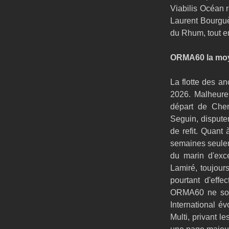
Viabilis Océan r
Laurent Bourguè
du Rhum, tout e
ORMA60 la mo
La flotte des an
2026. Malheureu
départ de Cher
Seguin, disputer
de refit. Quant
semaines seuleme
du marin d'exc
Lamiré, toujours
pourtant d'effe
ORMA60 ne soie
International é
Multi, privant 