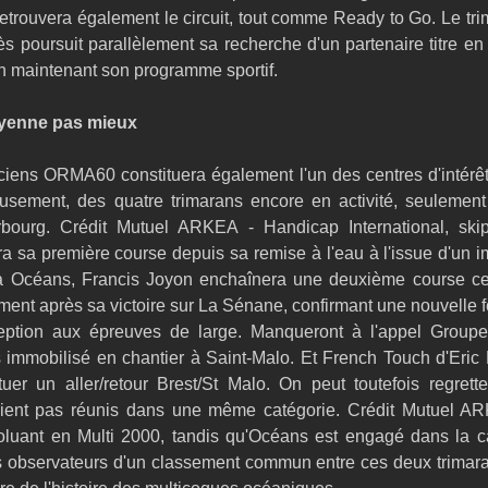
etrouvera également le circuit, tout comme Ready to Go. Le tri
s poursuit parallèlement sa recherche d'un partenaire titre en
n maintenant son programme sportif.
yenne pas mieux
ciens ORMA60 constituera également l'un des centres d'intérêt 
sement, des quatre trimarans encore en activité, seulement
bourg. Crédit Mutuel ARKEA - Handicap International, ski
a sa première course depuis sa remise à l'eau à l'issue d'un im
 à Océans, Francis Joyon enchaînera une deuxième course cet
nt après sa victoire sur La Sénane, confirmant une nouvelle fo
eption aux épreuves de large. Manqueront à l'appel Groupe
 immobilisé en chantier à Saint-Malo. Et French Touch d'Eric P
ctuer un aller/retour Brest/St Malo. On peut toutefois regret
nt pas réunis dans une même catégorie. Crédit Mutuel AR
voluant en Multi 2000, tandis qu'Océans est engagé dans la ca
les observateurs d'un classement commun entre ces deux trimara