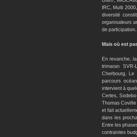
Ultim', IMOCA60
IRC, Multi 2000
diversité const
organisateurs a
de participation.
Mais où est pass
En revanche, la 
trimaran SVR-L
Cherbourg. Le c
parcours océani
intervient à qu
Certes, Sodebo 
Thomas Coville 
et fait actuellem
dans les prochai
Entre les phases
contraintes bud