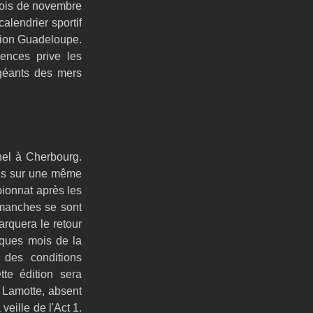
mois de novembre 
lendrier sportif 
tion Guadeloupe. 
nces prive les 
géants des mers 
nel à Cherbourg. 
nis sur une même 
ionnat après les 
manches se sont 
rquera le retour 
lques mois de la 
des conditions 
te édition sera 
 Lamotte, absent 
ille de l'Act 1. 