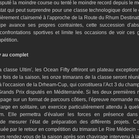
isputé la moindre course ou tenté le moindre record depuis le 
tat qui peut surprendre pour une classe technologique dont le ca
ulièrement clairsemé à l'approche de la Route du Rhum Destina
pe avance ses propres contraintes, cette succession d'abse
onfrontations sportives et limite les occasions de voir ces 
pétition.
y au complet
a classe Ultim', les Ocean Fifty offriront un plateau exception
 fois de la saison, les onze trimarans de la classe seront réu
à l'occasion de la Drheam-Cup, qui constituera l'Act 3 du champ
rands Prix disputés en Méditerranée. Si les deux premières 
page sur un format de parcours côtiers, l'épreuve normande ma
large en solitaire, un exercice particulièrement attendu à que
 Elle permettra d'évaluer les forces en présence dans 
e mesurer l'état de préparation des différents projets. Cet
ée par le retour en compétition du trimaran Le Rire Médecin -
s rendez-vous de la saison après son chavirage intervenu à la ve