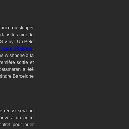
rance du skipper 
dans les mer du 
S Vinyl. Un Pete 
 
Team Philipps
. 
s wishbone à la 
mière sortie et 
catamaran a été 
oindre Barcelone 
e réussi sera au 
ouvera un autre 
fret, pour jouer 