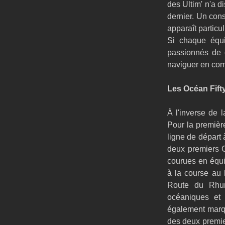
des Ultim' n'a d
dernier. Un cons
apparaît partic
Si chaque équi
passionnés de c
naviguer en com
Les Océan Fift
À l'inverse de l
Pour la première
ligne de départ 
deux premiers G
courues en équi
à la course au 
Route du Rhum.
océaniques et d
également marqu
des deux premier