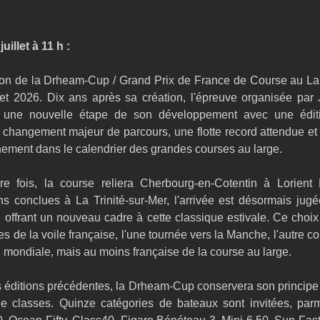
juillet à 11 h :
ion de la Drheam-Cup / Grand Prix de France de Course au Lar
let 2026. Dix ans après sa création, l'épreuve organisée par 
r une nouvelle étape de son développement avec une éditio
changement majeur de parcours, une flotte record attendue et 
nement dans le calendrier des grandes courses au large.
re fois, la course reliera Cherbourg-en-Cotentin à Lorient
ons conclues à La Trinité-sur-Mer, l'arrivée est désormais ju
 offrant un nouveau cadre à cette classique estivale. Ce choix 
es de la voile française, l'une tournée vers la Manche, l'autre 
i mondiale, mais au moins française de la course au large.
éditions précédentes, la Drheam-Cup conservera son principe d
de classes. Quinze catégories de bateaux sont invitées, parmi