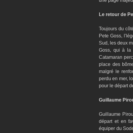
une page majeur
Le retour de Pe
Toujours du côté
Pete Goss, l'lé
Sud, les deux m
Goss, qui à la
Catamaran perce
place des bôme.
malgré le renf
perdu en mer, l
pour le départ 
Guillaume Pirou
Guillaume Pirou
départ et en fa
équiper du Sodeb