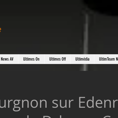
t
s News AV
Ultimes On
Ultimes Off
Ultimédia
UltimTeam 
ourgnon sur Eden