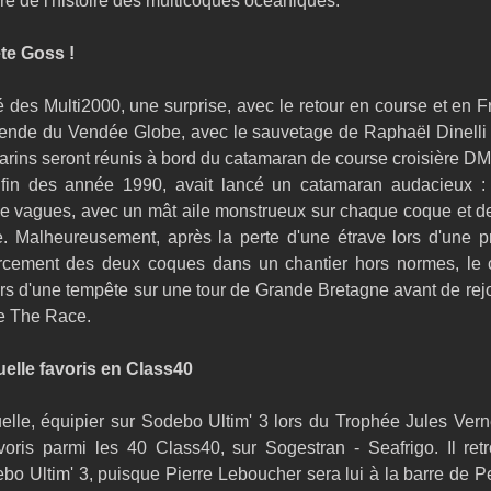
e de l'histoire des multicoques océaniques.
te Goss !
 des Multi2000, une surprise, avec le retour en course et en F
gende du Vendée Globe, avec le sauvetage de Raphaël Dinelli 
arins seront réunis à bord du catamaran de course croisière DM
 fin des année 1990, avait lancé un catamaran audacieux :
 vagues, avec un mât aile monstrueux sur chaque coque et de
 Malheureusement, après la perte d'une étrave lors d'une pre
orcement des deux coques dans un chantier hors normes, le 
ors d'une tempête sur une tour de Grande Bretagne avant de rej
de The Race.
elle favoris en Class40
elle, équipier sur Sodebo Ultim' 3 lors du Trophée Jules Vern
voris parmi les 40 Class40, sur Sogestran - Seafrigo. Il retr
o Ultim' 3, puisque Pierre Leboucher sera lui à la barre de Pen