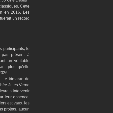
t 30 One Design, 
lassiques. Cette 
on en 2016. Les 
tuerait un record 
participants, le 
 pas présent à 
nt un véritable 
nt plus qu'elle 
2026.
 Le trimaran de 
phée Jules Verne 
evrais intervenir 
ar leur absence. 
rs estivaux, les 
s projets, aucun 