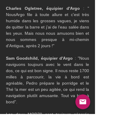
Charles Ogletree, équipier d'Argo 
: " 
NousArgo file à toute allure et c'est très 
humide dans les grosses vagues, je viens 
de quitter la barre et j'ai de l'eau salée dans 
les yeux. Mais nous nous amusons bien et 
nous sommes presque à mi-chemin 
d'Antigua, après 2 jours !"
Sam Goodchild, équipier d'Argo
 : "Nous 
naviguons toujours avec le vent dans le 
dos, ce qui est bon signe. Il nous reste 1700 
milles à parcourir, la vie à bord est 
agréable, Pedro prépare le porridge et le 
Thé !a mer est un peu agitée, ce qui rend la 
navigation plutôt amusante. Tout va bien à 
bord".
Les deux MOD70 sont toujours séparés 
entre 35 et 40 milles en fonction des 
pointages. Le vent va lui se renforcer 