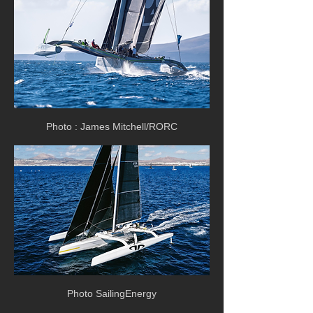
Photo : James Mitchell/RORC
Photo SailingEnergy