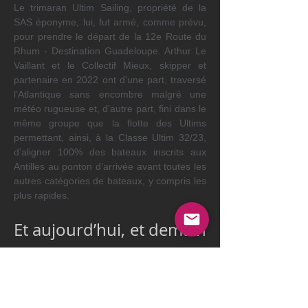
Le trimaran Ultim Sailing, propriété de la 
SAS éponyme, lui, fut armé, comme prévu, 
pour prendre le départ de la 12e Route du 
Rhum - Destination Guadeloupe. Arthur Le 
Vaillant et le Collectif Mieux, skipper et 
partenaire en 2022 ont d’une part, traversé 
l’Atlantique sans encombre malgré une 
météo rugueuse et, d’autre part, fini dans le 
même groupe que la flotte des Ultims 
permettant, ainsi, à la Classe Ultim 32/23, 
d’aligner 100% des bateaux inscrits aux 
Antilles au ponton d’arrivée avant toutes les 
autres catégories de bateaux, y compris les 
plus rapides.
Et aujourd’hui, et demain 
?
Emmanuel Bachellerie et Mathieu Sarrot 
entendent poursuivre le déploiement de la 