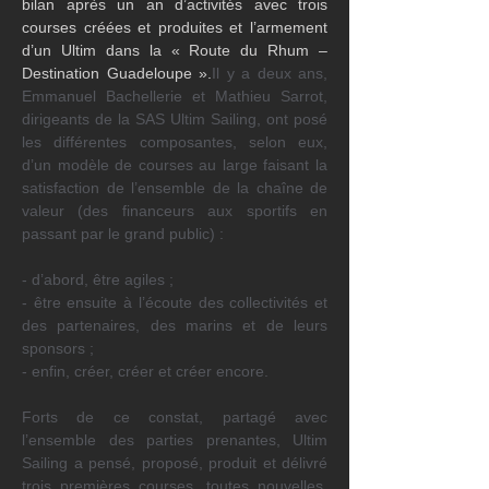
bilan après un an d’activités avec trois 
courses créées et produites et l’armement 
d’un Ultim dans la « Route du Rhum – 
Destination Guadeloupe ».
Il y a deux ans, 
Emmanuel Bachellerie et Mathieu Sarrot, 
dirigeants de la SAS Ultim Sailing, ont posé 
les différentes composantes, selon eux, 
d’un modèle de courses au large faisant la 
satisfaction de l’ensemble de la chaîne de 
valeur (des financeurs aux sportifs en 
passant par le grand public) :
- d’abord, être agiles ;
- être ensuite à l’écoute des collectivités et 
des partenaires, des marins et de leurs 
sponsors ;
- enfin, créer, créer et créer encore.
Forts de ce constat, partagé avec 
l’ensemble des parties prenantes, Ultim 
Sailing a pensé, proposé, produit et délivré 
trois premières courses, toutes nouvelles, 