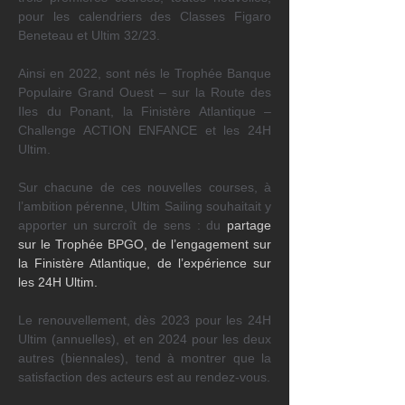
pour les calendriers des Classes Figaro 
Beneteau et Ultim 32/23.
Ainsi en 2022, sont nés le Trophée Banque 
Populaire Grand Ouest – sur la Route des 
Iles du Ponant, la Finistère Atlantique – 
Challenge ACTION ENFANCE et les 24H 
Ultim.
Sur chacune de ces nouvelles courses, à 
l’ambition pérenne, Ultim Sailing souhaitait y 
apporter un surcroît de sens : du 
partage
sur le Trophée BPGO, de 
l’engagement
 sur 
la Finistère Atlantique, de 
l’expérience
 sur 
les 24H Ultim.
Le renouvellement, dès 2023 pour les 24H 
Ultim (annuelles), et en 2024 pour les deux 
autres (biennales), tend à montrer que la 
satisfaction des acteurs est au rendez-vous.