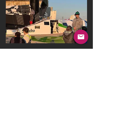
L'équipage de Sodebo Ultim 3 sur le point 
de quitter son ponton à Lorient
Previous
Next