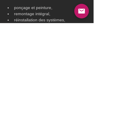
ponçage et peinture,
remontage intégral,
réinstallation des systèmes,
remise en configuration course.
https://www.youtube.com/watch?
v=YRxHO3AixVg
La remise à l’eau est espérée au printemps 
2026, laissant ensuite quelques mois pour 
reprendre la mer avant le départ de la 
Route du Rhum. Le programme sportif 
devrait inclure des courses de préparation 
comme le Tour de Belle-Île ou la Drheam 
Cup, qualificative pour la Route du Rhum 