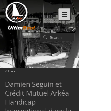
Ultim
Boat
< Back
Damien Seguin et
Crédit Mutuel Arkéa -
Handicap
International dans la