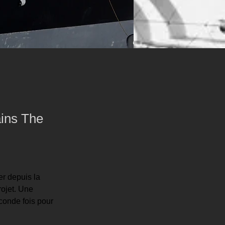
ains The
r depuis la 
ojet. Une 
conde fois pour 