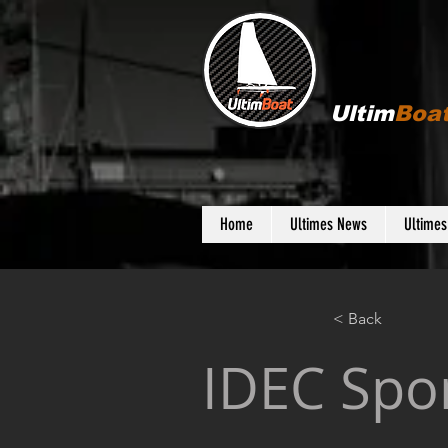
Ultim
Boa
Home
Ultimes News
Ultime
< Back
IDEC Spor