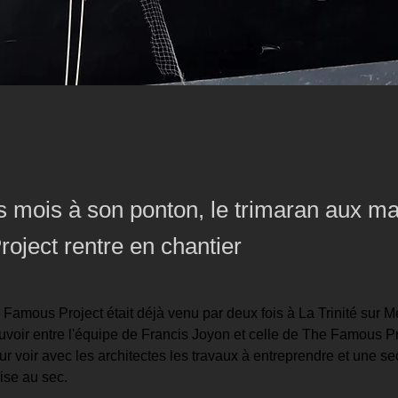
is mois à son ponton, le trimaran aux m
oject rentre en chantier
Famous Project était déjà venu par deux fois à La Trinité sur Me
uvoir entre l'équipe de Francis Joyon et celle de The Famous Pr
ur voir avec les architectes les travaux à entreprendre et une se
ise au sec.