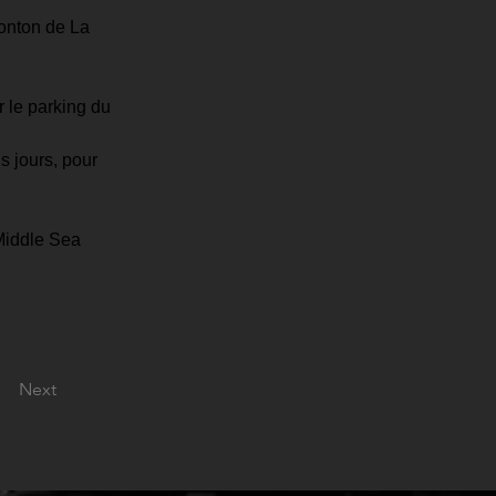
ponton de La 
r le parking du 
 jours, pour 
Middle Sea 
Next