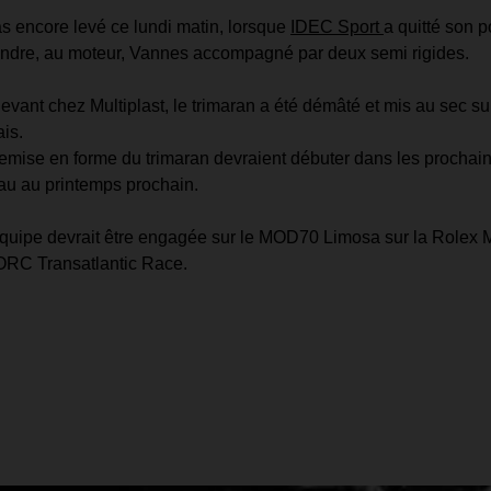
pas encore levé ce lundi matin, lorsque 
IDEC Sport 
a quitté son 
joindre, au moteur, Vannes accompagné par deux semi rigides.
devant chez Multiplast, le trimaran a été démâté et mis au sec su
is.
emise en forme du trimaran devraient débuter dans les prochains
eau au printemps prochain.
'équipe devrait être engagée sur le MOD70 Limosa sur la Rolex 
ORC Transatlantic Race.