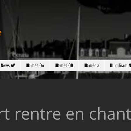
t
s News AV
Ultimes On
Ultimes Off
Ultimédia
UltimTeam 
t rentre en chant