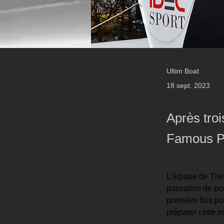
Ultim Boat
18 sept. 2023
Après tro
Famous Pr
L'équipe de The 
passation de po
première fois po
préparer cette m