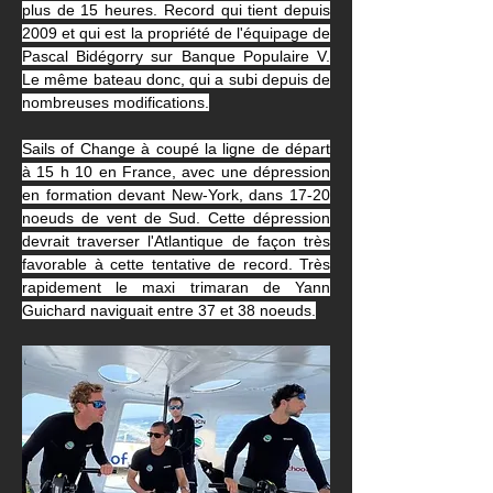
plus de 15 heures. Record qui tient depuis 
2009 et qui est la propriété de l'équipage de 
Pascal Bidégorry sur Banque Populaire V. 
Le même bateau donc, qui a subi depuis de 
nombreuses modifications.
Sails of Change à coupé la ligne de départ 
à 15 h 10 en France, avec une dépression 
en formation devant New-York, dans 17-20 
noeuds de vent de Sud. Cette dépression 
devrait traverser l'Atlantique de façon très 
favorable à cette tentative de record. Très 
rapidement le maxi trimaran de Yann 
Guichard naviguait entre 37 et 38 noeuds.