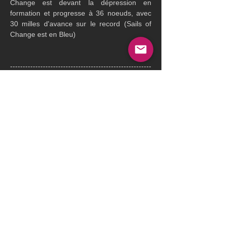
Change est devant la dépression en 
formation et progresse à 36 noeuds, avec 
30 milles d'avance sur le record (Sails of 
Change est en Bleu)
--------------------------------------------------------
---------
Vers 1 h 35, après un peu plus de 10 
heures de tentative sur le record de 
l'Atlantique Nord en équipage et alors que 
le maxi trimaran de Yann Guichard avait 
très très bien débuté cette tentative, avec 
une moyenne depuis le départ supérieure à 
36 noeuds et des pointes à plus de 42 
noeuds, Sails of Change passait de 38 à 25 
puis 18 pour naviguer pendant un certain 
temps à 11 noeuds.
Le Spindrift racing possède alors 37 milles 
d'avance sur le record et constate un 
problème technique à bord du maxi 