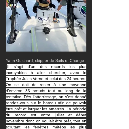
Yann Guichard, skipper de Sails of Change : 
"
Il s’agit d’un des records les plus 
incroyables à aller chercher, avec le 
Trophée Jules Verne et celui des 24 heures. 
On se doit de rester à une moyenne 
d’environ 33 nœuds tout au long de la 
tentative. Dès l’atterrissage, on s’est donné 
rendez-vous sur le bateau afin de pouvoir 
être prêt et larguer les amarres. La période 
du record est entre juillet et début 
novembre donc on voulait être prêt, tout en 
scrutant les fenêtres météos les plus 