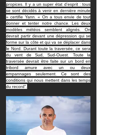
propices. Il y a un super état d’esprit : tous 
se sont décidés à venir en dernière minute 
» certifie Yann. « On a tous envie de tout 
donner et tenter notre chance. Les deux 
modèles météos semblent alignés. On 
devrait partir devant une dépression qui se 
forme sur la côte et qui va se déplacer dans 
le Nord. Durant toute la traversée, ce sera 
du vent de Sud, Sud-Ouest. Toute la 
traversée devrait être faite sur un bord en 
tribord amure avec un ou deux 
empannages seulement. Ce sont des 
conditions qui nous mettent dans les temps 
du record".