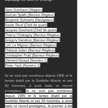
Yann Guichard (Skipper)
Duncan Späth (Barreur-Régleur)
Benjamin Schwartz (Navigateur)
Xavier Revil (Chef de quart)
Jacques Guichard (Chef de quart)
Thierry Chabagny (Barreur-Régleur)
Grégory Gendron (Barreur-Régleur)
Loïc Le Mignon (Barreur-Régleur)
Thibault Julien (Barreur-Régleur)
Christopher Pratt (Barreur-Régleur)
Clément Giraud (Numéro 1)
Pieter Tack (Numéro 1)
Ils ne sont pas nombreux depuis 1905 et le 
temps établi par la Goélette Atlantic et ses 
50 hommes, à avoir battu ce record 
prestigieux, 
Ils ne sont pas nombreux 
depuis 1905 et le temps établi par la 
Goélette Atlantic et ses 50 hommes, à avoir 
battu ce record prestigieux, le premier à été 