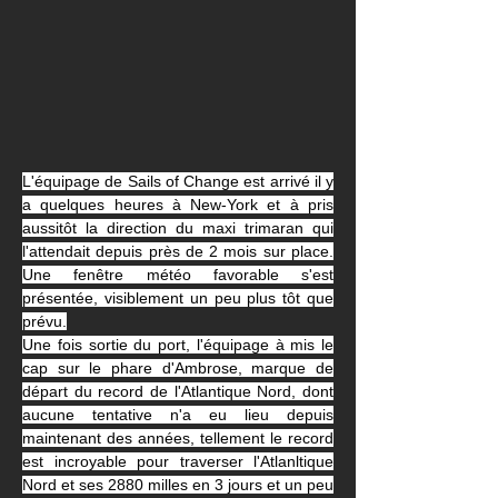
L'équipage de Sails of Change est arrivé il y 
a quelques heures à New-York et à pris 
aussitôt la direction du maxi trimaran qui 
l'attendait depuis près de 2 mois sur place. 
Une fenêtre météo favorable s'est 
présentée, visiblement un peu plus tôt que 
prévu.
Une fois sortie du port, l'équipage à mis le 
cap sur le phare d'Ambrose, marque de 
départ du record de l'Atlantique Nord, dont 
aucune tentative n'a eu lieu depuis 
maintenant des années, tellement le record 
est incroyable pour traverser l'Atlanltique 
Nord et ses 2880 milles en 3 jours et un peu 