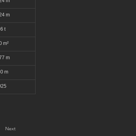
24 m
24 m
6 t
0 m²
77 m
50 m
025
Next