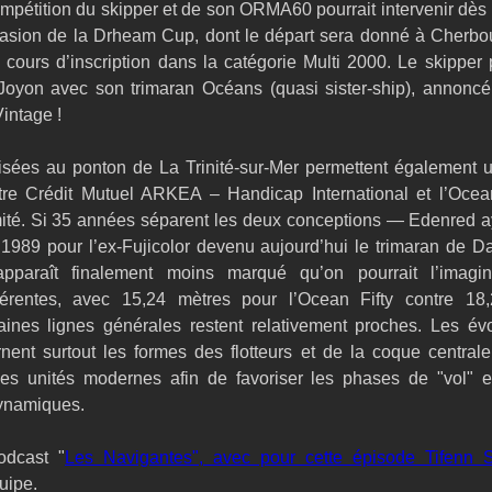
ompétition du skipper et de son ORMA60 pourrait intervenir dès 
occasion de la Drheam Cup, dont le départ sera donné à Cherbou
 cours d’inscription dans la catégorie Multi 2000. Le skipper 
Joyon avec son trimaran Océans (quasi sister-ship), annoncé
Vintage !
isées au ponton de La Trinité-sur-Mer permettent également 
tre Crédit Mutuel ARKEA – Handicap International et l’Ocean
ité. Si 35 années séparent les deux conceptions — Edenred ay
1989 pour l’ex-Fujicolor devenu aujourd’hui le trimaran de 
 apparaît finalement moins marqué qu’on pourrait l’imagin
férentes, avec 15,24 mètres pour l’Ocean Fifty contre 18,
ines lignes générales restent relativement proches. Les évol
nent surtout les formes des flotteurs et de la coque centrale
 les unités modernes afin de favoriser les phases de "vol" et
dynamiques.
odcast "
Les Navigantes", avec pour cette épisode Tifenn 
uipe. 