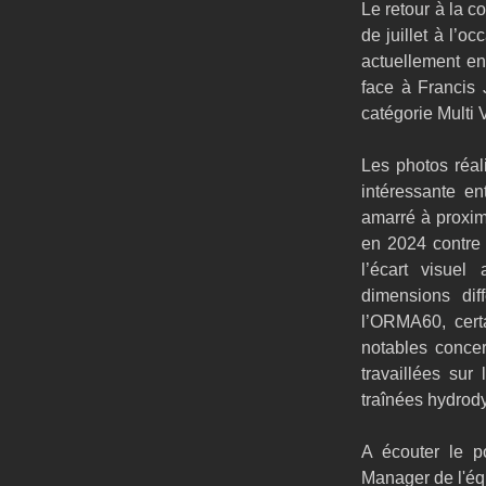
Le retour à la c
de juillet à l’
actuellement en
face à Francis 
catégorie Multi 
Les photos réal
intéressante en
amarré à proxim
en 2024 contre 
l’écart visuel
dimensions dif
l’ORMA60, certa
notables concer
travaillées sur
traînées hydro
A écouter le p
Manager de l'éq