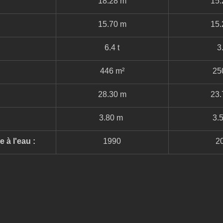
18.28 m
15.
15.70 m
15.
6.4 t
3.
446 m²
25
28.30 m
23.
3.80 m 
3.
 à l'eau : 
1990
2