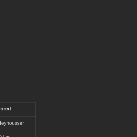
nred
Neyhousser