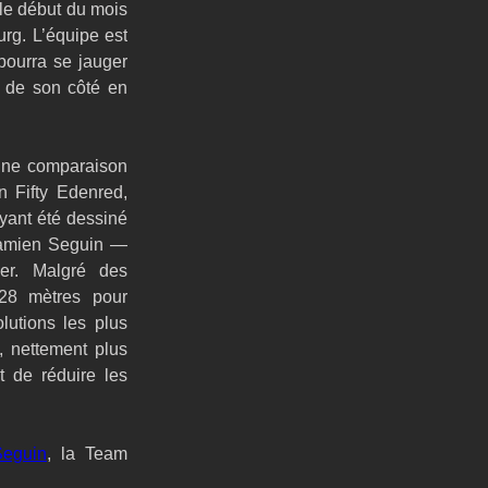
le début du mois 
rg. L’équipe est 
pourra se jauger 
 de son côté en 
une comparaison 
 Fifty Edenred, 
ant été dessiné 
Damien Seguin — 
er. Malgré des 
28 mètres pour 
utions les plus 
, nettement plus 
 de réduire les 
Seguin
, la Team 