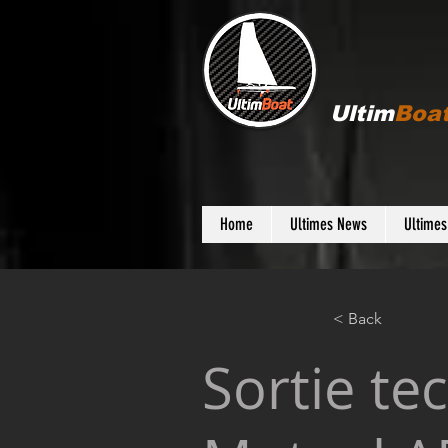
Ultim
Boa
Home
Ultimes News
Ultime
< Back
Sortie te