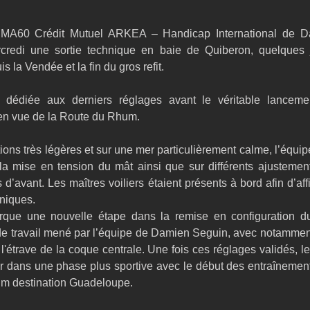
MA60 Crédit Mutuel ARKEA – Handicap International de D
rcredi une sortie technique en baie de Quiberon, quelques 
 la Vendée et la fin du gros refit.
 dédiée aux derniers réglages avant le véritable lanceme
en vue de la Route du Rhum.
ons très légères et sur une mer particulièrement calme, l’équipe
la mise en tension du mât ainsi que sur différents ajustement
s d’avant. Les maîtres voiliers étaient présents à bord afin d’aff
niques.
rque une nouvelle étape dans la remise en configuration du
de travail mené par l’équipe de Damien Seguin, avec notamment l
l'étrave de la coque centrale. Une fois ces réglages validés, l
r dans une phase plus sportive avec le début des entraînement
um destination Guadeloupe.