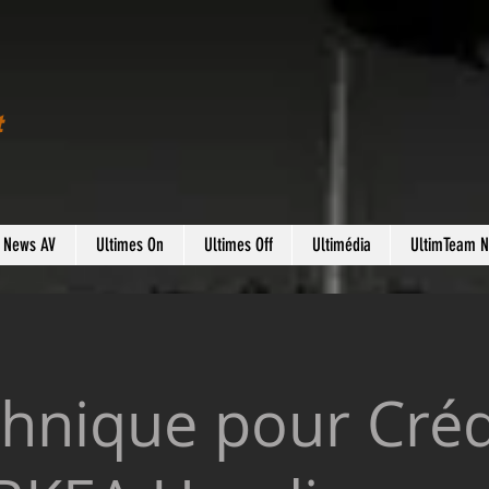
t
s News AV
Ultimes On
Ultimes Off
Ultimédia
UltimTeam 
chnique pour Créd