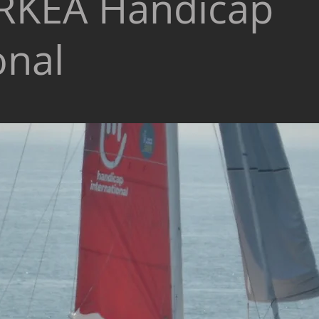
RKEA Handicap
onal