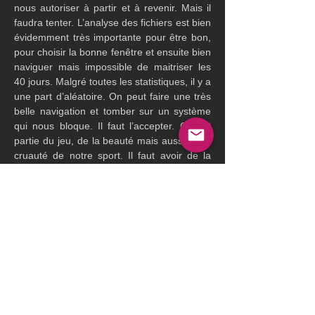
nous autoriser à partir et à revenir. Mais il 
faudra tenter. L’analyse des fichiers est bien 
évidemment très importante pour être bon, 
pour choisir la bonne fenêtre et ensuite bien 
naviguer mais impossible de maitriser les 
40 jours. Malgré toutes les statistiques, il y a 
une part d’aléatoire. On peut faire une très 
belle navigation et tomber sur un système 
qui nous bloque. Il faut l’accepter. Ça fait 
partie du jeu, de la beauté mais aussi de la 
cruauté de notre sport. Il faut avoir de la 
réussite. D’autant plus sur un tour du 
monde. Un tel projet est avant tout une 
aventure humaine. Le Jules Verne c’est une 
étincelle. Il faut que tous aient cette 
formidable envie. Il faut ensuite amener des 
expériences et des compétences avec une 
palette variée. L’équipe me semble 
complète. On a l’expérience avec Pascal qui 
connait ces tentatives de Jules Verne et qui 
a une expérience extraordinaire au large. 