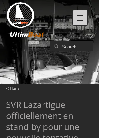
Ultim
Boat
< Back
SVR Lazartigue
officiellement en
stand-by pour une
nouvelle tentative