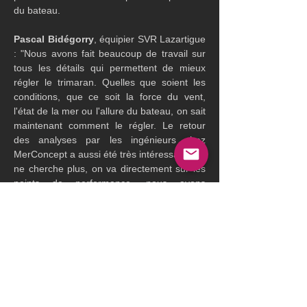
du bateau.
Pascal Bidégorry
, équipier SVR Lazartigue 
: "Nous avons fait beaucoup de travail sur 
tous les détails qui permettent de mieux 
régler le trimaran. Quelles que soient les 
conditions, que ce soit la force du vent, 
l'état de la mer ou l'allure du bateau, on sait 
maintenant comment le régler. Le retour 
des analyses par les ingénieurs chez 
MerConcept a aussi été très intéressant. On 
ne cherche plus, on va directement sur les 
points de performance. nous avons 
vraiment trouvé une homogénéité de 
performance globale du bateau..? Par 
ailleurs, même si cela peut sembler 
étonnant puisque nous avons dû stopper 
les deux premières tentatives, nous avons 
aussi beaucoup travaillé en termes de 
fiabilité. Naviguer en équipage dans des 
conditions difficiles où nous ne sommes pas 