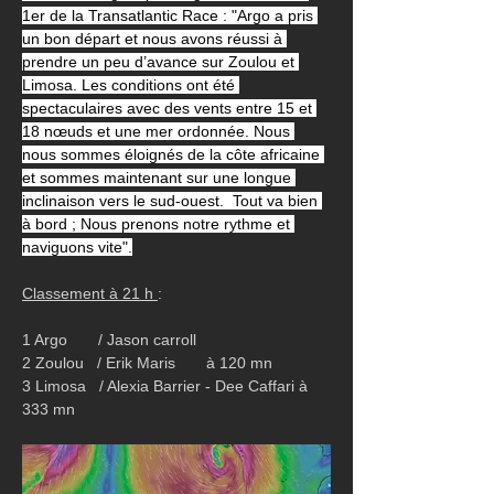
1er de la Transatlantic Race : "Argo a pris 
un bon départ et nous avons réussi à 
prendre un peu d’avance sur Zoulou et 
Limosa. Les conditions ont été 
spectaculaires avec des vents entre 15 et 
18 nœuds et une mer ordonnée. Nous 
nous sommes éloignés de la côte africaine 
et sommes maintenant sur une longue 
inclinaison vers le sud-ouest.  Tout va bien 
à bord ; Nous prenons notre rythme et 
naviguons vite".
Classement à 21 h 
:
1 Argo       / Jason carroll
2 Zoulou   / Erik Maris       à 120 mn
3 Limosa   / Alexia Barrier - Dee Caffari à 
333 mn