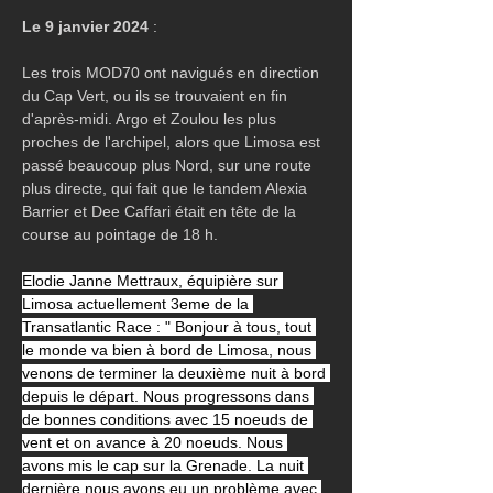
Le 9 janvier 2024 
:
Les trois MOD70 ont navigués en direction 
du Cap Vert, ou ils se trouvaient en fin 
d'après-midi. Argo et Zoulou les plus 
proches de l'archipel, alors que Limosa est 
passé beaucoup plus Nord, sur une route 
plus directe, qui fait que le tandem Alexia 
Barrier et Dee Caffari était en tête de la 
course au pointage de 18 h.
Elodie Janne Mettraux, équipière sur 
Limosa actuellement 3eme de la 
Transatlantic Race : " Bonjour à tous, tout 
le monde va bien à bord de Limosa, nous 
venons de terminer la deuxième nuit à bord 
depuis le départ. Nous progressons dans 
de bonnes conditions avec 15 noeuds de 
vent et on avance à 20 noeuds. Nous 
avons mis le cap sur la Grenade. La nuit 
dernière nous avons eu un problème avec 