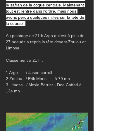
le safran de la coque centrale. Maintenant 
tout est rentré dans l'ordre, mais nous 
avons perdu quelques milles sur la tête de 
la course".
Au pointage de 21 h Argo qui est à plus de 
27 noeuds a repris la tête devant Zoulou et 
Limosa.
Classement à 21 h 
:
1 Argo       / Jason carroll
2 Zoulou   / Erik Maris       à 79 mn
3 Limosa   / Alexia Barrier - Dee Caffari à 
134 mn