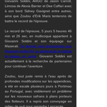
Giovanni Soldini, ARGO de Jason Carroll, 
Limosa de Alexia Barrier et Dee Caffari avec 
à son bord Sidney Gavignet entre autres, 
ainsi que Zoulou d'Erik Maris tenterons de 
battre le record de l'épreuve.
Le record de l'épreuve, 5 jours 5 heures 46 
min et 26 sec, en multicoque appartient à 
Giovanni Soldini et son équipage sur 
Maserati. 
Ce dernier vient d'apprendre que 
Maserati mettait fin au partenariat et mettait 
le bateau en vente
. Giovanni Soldini est 
actuellement à la recherche de partenaires 
pour continuer l'aventure.
Zoulou, tout juste remis à l'eau après de 
profondes modifications sur les appendices, 
a été en escale plusieurs jours à Portimao 
au Portugal, avec visiblement un problème 
sur les nouveaux safrans à plans porteurs 
des flotteurs. Il a repris son convoyage en 
milieu de nuit pour rejoindre Lanzarote. 