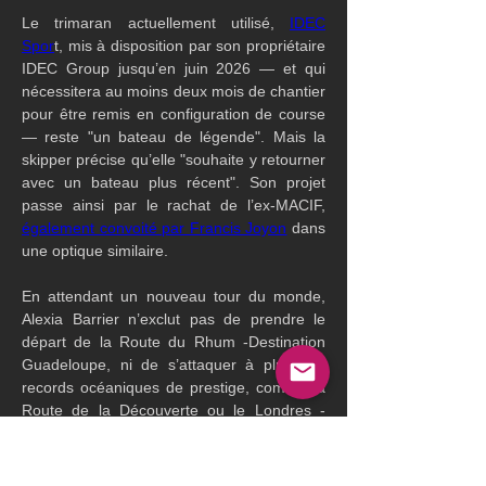
Le trimaran actuellement utilisé, 
IDEC 
Spor
t, mis à disposition par son propriétaire 
IDEC Group jusqu’en juin 2026 — et qui 
nécessitera au moins deux mois de chantier 
pour être remis en configuration de course 
— reste "un bateau de légende". Mais la 
skipper précise qu’elle "souhaite y retourner 
avec un bateau plus récent". Son projet 
passe ainsi par le rachat de l’ex-MACIF, 
également convoité par Francis Joyon
 dans 
une optique similaire.
En attendant un nouveau tour du monde, 
Alexia Barrier n’exclut pas de prendre le 
départ de la Route du Rhum -Destination 
Guadeloupe, ni de s’attaquer à plusieurs 
records océaniques de prestige, comme la 
Route de la Découverte ou le Londres - 
Mumbai.
L’équipe dispose par ailleurs du MOD70