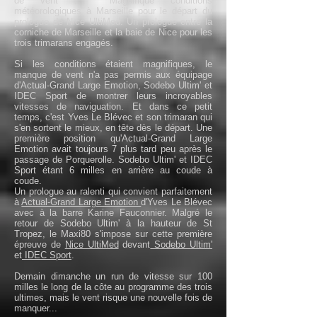
de vent : Magnifique conditions
météorologiques à Marseille pour le départ du
prologue de Nice UltiMed. Un prologue entre la
corniche de Marseille et la baie de Nice pour les
trois trimarans engagés.
Si les conditions étaient magnifiques, le
manque de vent n'a pas permis aux équipage
d'Actual-Grand Large Emotion, Sodebo Ultim' et
IDEC Sport de montrer leurs incroyables
vitesses de naviguation. Et dans ce petit
temps, c'est Yves Le Blévec et son trimaran qui
s'en sortent le mieux, en tête dès le départ. Une
première position qu'Actual-Grand Large
Emotion avait toujours 7 plus tard peu après le
passage de Porquerolle. Sodebo Ultim' et IDEC
Sport étant 6 milles en arrière au coude à
coude.
Un prologue au ralenti qui convient parfaitement
à
Actual-Grand Large Emotion
d'Yves Le Blévec
avec à la barre Karine Fauconnier. Malgré le
retour de Sodebo Ultim' à la hauteur de St
Tropez, le Maxi80 s'impose sur cette première
épreuve de
Nice UltiMed
devant
Sodebo Ultim'
et
IDEC Sport
.
Demain dimanche un run de vitesse sur 100
milles le long de la côte au programme des trois
ultimes, mais le vent risque une nouvelle fois de
manquer...