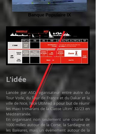
Banque Populaire IX
L'idée
Lancée par ASO, oganisateur entre autre du
Tour Voile, du Tour de France et du Dakar et la
ville de Nice, Nice UltiMed a pour but de réunir
les maxi trimarans de la Classe Ultim' 32/23 en
Méditerranée.
En organisant non seulement une course de
1000 milles autour de la Corse, la Sardaigne et
les Baléares, mais un évènement autour de la