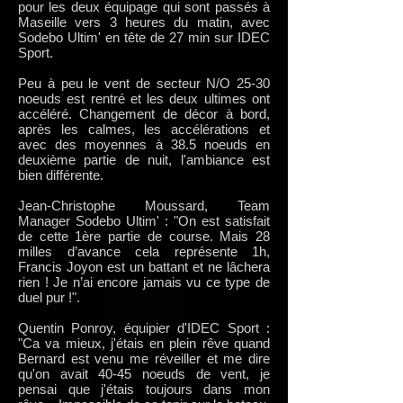
pour les deux équipage qui sont passés à
Maseille vers 3 heures du matin, avec
Sodebo Ultim' en tête de 27 min sur IDEC
Sport.
Peu à peu le vent de secteur N/O 25-30
noeuds est rentré et les deux ultimes ont
accéléré. Changement de décor à bord,
après les calmes, les accélérations et
avec des moyennes à 38.5 noeuds en
deuxième partie de nuit, l'ambiance est
bien différente.
Jean-Christophe Moussard, Team
Manager Sodebo Ultim' : "On est satisfait
de cette 1ère partie de course. Mais 28
milles d’avance cela représente 1h,
Francis Joyon est un battant et ne lâchera
rien ! Je n’ai encore jamais vu ce type de
duel pur !".
Quentin Ponroy, équipier d'IDEC Sport :
"Ca va mieux, j'étais en plein rêve quand
Bernard est venu me réveiller et me dire
qu'on avait 40-45 noeuds de vent, je
pensai que j'étais toujours dans mon