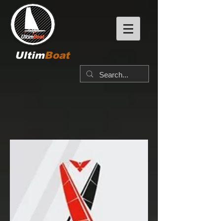
Ultim
Boat