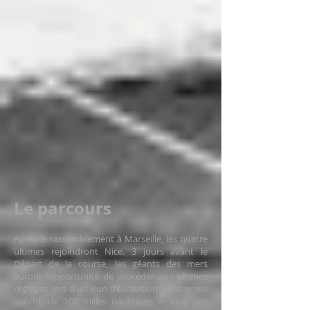
Le parcours
Après le rassemblement à Marseille, les quatre
ultimes rejoindront Nice. 3 jours avant le
Départ de la course, les géants des mers
auront l’opportunité de procéder aux ultimes
réglages lors d’un Run d’éxhibition, sans enjeu
sportif, de 100 milles nautiques le long des