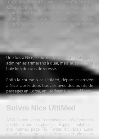
côtes de la Région Provence-Alpes-Côte d’Azur.
Après avoir longer la côte depuis Nice jusqu’à
Saint-Tropez, les quatre ultimes accéléreront le
rythme sur le retour en faisant une boucle
jusqu’à Menton : un bon moyen de jauger sa
vitesse par rapport à ses concurrents. le long
de la côte Méditerranéene, avec différents
points de passages obligatoires, pour que le
public puisse les suivre.
Une fois à Nice, le public pourra non seulement
admirer les trimarans à quai, mais aussi dans la
baie lors de runs de vitesse.
Enfin la course Nice UltiMed, départ et arrivée
à Nice, après deux boucles avec des points de
passages en Corse, en Sardaigne, aux Baléares.
Suivre Nice UltiMed
ASO expert dans l'organisation d'évènements
sportifs à mis en place le dispositif habituel :
site internet
, page
FB
,
Twitter
, etc. Mais aussi
passé des accords de diffusion avec plusieurs
télévisions à travers le Monde. Pour la France,