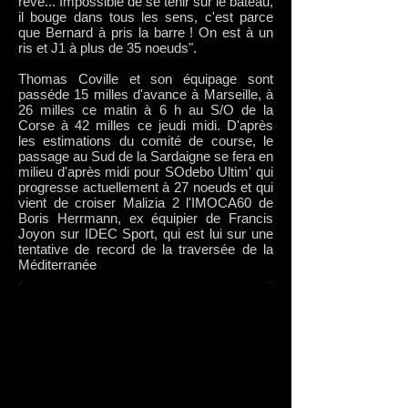
rêve... Impossible de se tenir sur le bateau,
il bouge dans tous les sens, c'est parce
que Bernard à pris la barre ! On est à un
ris et J1 à plus de 35 noeuds".
Thomas Coville et son équipage sont
passéde 15 milles d'avance à Marseille, à
26 milles ce matin à 6 h au S/O de la
Corse à 42 milles ce jeudi midi. D'après
les estimations du comité de course, le
passage au Sud de la Sardaigne se fera en
milieu d'après midi pour SOdebo Ultim' qui
progresse actuellement à 27 noeuds et qui
vient de croiser Malizia 2 l'IMOCA60 de
Boris Herrmann, ex équipier de Francis
Joyon sur IDEC Sport, qui est lui sur une
tentative de record de la traversée de la
Méditerranée