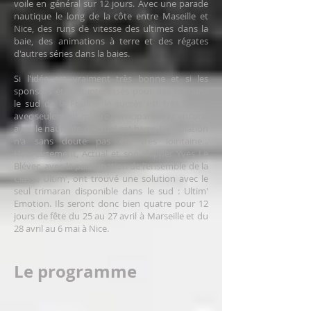
voile en général sur 12 jours. Avec une parade
nautique le long de la côte entre Maseille et
Nice, des runs de vitesse des ultimes dans la
baie, des animations à terre et des régates
d'autres séries dans la baies.
Si l'idée est vraiment très bonne et si les
sponsors étaient intéressés pour des RP dans
le sud de la France, le succès est très limité,
avec seulement quatre participants ! Et encore,
avec le naufrage d'Actual cet hiver, l'annulation
n'a sans doute pas été très lointaine...
Heureusement, Actual et son skipper Yves Le
Blévec, avec la participation de l'ensemble de la
Classe Ultim', ont trouvé une solution avec le
seul trimaran disponible dans le sud : Ultim'
Emotion. Ils seront donc bien quatre pour 12
jours de fête du 25 au 27 avril à Marseille et du
28 avril au 6 mai à Nice.
Le programme