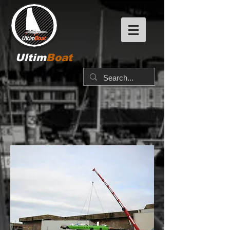
Ultim
Boat