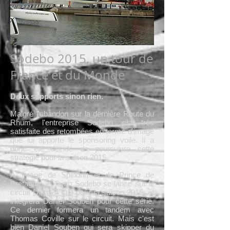
Sodebo 2015, un tour de
France et du Monde
Deux supports sinon rien.
Malgré l'abandon sur la dernière Route du
Rhum, l'entreprise Sodebo est très
satisfaite des retombées en terme d'image
que lui apporte le sponsoring voile. Il a
donc été décidé de poursuivre cette
stratégie pour la saison 2015.
A 'image de Spindrift et de Prince de
Bretagne, le Team Sodebo se lance sur le
circuit
Diam24 OD
pour la saison 2015, et
intègrera Daniel Souben pour cette série.
Ce dernier formera un tandem avec
Thomas Coville sur le circuit. Mais c'est
bien Daniel Souben qui sera skipper du