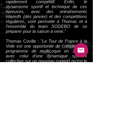
rapidement compétitif. Enfin, le
dynamisme sportif et technique de ces
épreuves, avec des entraînements
intensifs (dès janvier) et des compétitions
régulières, vont permette à Thomas et à
l’ensemble du team SODEBO de se
préparer pour la saison à venir
."
Thomas Coville : "
Le Tour de France à la
Voile est une opportunité de compléter un
programme de multicoque en solitaire
avec celui d’une dynamique sportive
collective sur un nouveau support qu’est le
Diam 24. La maitrise et l’expertise de
Daniel Souben sur cette épreuve mais
aussi en multicoque renforce notre équipe
pour cette saison qui s’annonce d’ores et
déjà dense.
"
Daniel Souben : "
Cela fait longtemps que
nous nous croisons avec Thomas. Nous
avons déjà eu l’occasion de travailler
ensemble, mais de façon très ponctuelle.
Aujourd’hui, nous avons la chance de nous
réunir pour construire et mener une équipe
compétitive sur le tour de France à la voile.
C’est un objectif sportif fort et très