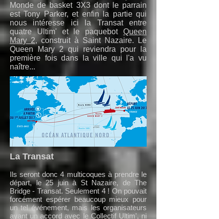
Monde de basket 3X3 dont le parrain
est Tony Parker, et enfin la partie qui
nous intéresse ici la Transat entre
quatre Ultim' et le paquebot
Queen
Mary 2
, construit à Saint Nazaire. Le
Queen Mary 2 qui reviendra pour la
première fois dans la ville qui l'a vu
naître...
La Transat
Ils seront donc 4 multicoques à prendre le
départ, le 25 juin à St Nazaire, de The
Bridge - Transat. Seulement 4 ! On pouvait
forcément espérer beaucoup mieux pour
un tel événement, mais les organisateurs
ayant un accord avec le Collectif Ultim', ni