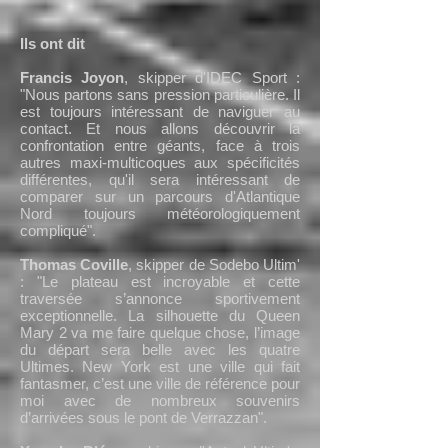
Ils ont dit
Francis Joyon
, skipper d'IDEC Sport :
"Nous partons sans pression particulière. Il
est toujours intéressant de naviguer au
contact. Et nous allons découvrir la
confrontation entre géants, face à trois
autres maxi-multicoques aux spécificités
différentes, qu'il sera intéressant de
comparer sur un parcours d'Atlantique
Nord toujours météorologiquement
compliqué".
Thomas Coville
, skipper de Sodebo Ultim'
: "Le plateau est incroyable et cette
traversée s’annonce sportivement
exceptionnelle. La silhouette du Queen
Mary 2 va me faire quelque chose, l’image
du départ sera belle avec les quatre
Ultimes. New York est une ville qui fait
fantasmer, c’est une ville de référence pour
moi avec de nombreux souvenirs
d’arrivées sous le pont de Verrazzan".