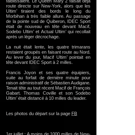
faiblissaient. Le Queen Mary 2 faisait déjà
route directe sur New-York, alors que les
Ultim’ tiraient des bords le long du
Morbihan à très faible allure. Au passage
de la pointe sud de Quiberon, IDEC Sport
était de nouveau en tête devant Macif,
Sodebo Ultim’ et Actual Ultim’ qui recollait
après un léger décrochage.
La nuit était lente, les quatre trimarans
restaient groupés en faisant route au Nord.
Au lever du jour, Macif Ultim’ pointait en
tête devant IDEC Sport à 2 milles.
Francis Joyon et ses quatre équipiers,
suite au forfait de dernière minute pour
raison administratif de Sébastien Audigane.
Tenait tête au tout récent Macif de François
Gabart. Thomas Coville et son Sodebo
Ultim’ était distancé à 10 milles du leader.
Les photos du départ sur la page
FB
1er juillet : A moins de 1000 milles de New-