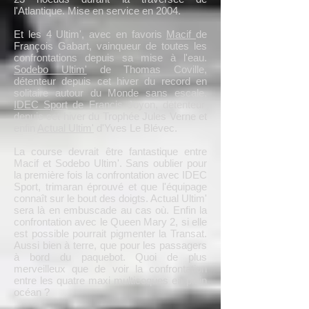
l'Atlantique. Mise en service en 2004.
Et les 4 Ultim', avec en favoris
Macif
de
François Gabart, vainqueur de toutes les
confrontations depuis sa mise à l'eau.
Sodebo Ultim'
de Thomas Coville,
détenteur depuis cet hiver du record en
solitaire autour du Monde sans escale.
IDEC Sport
de Francis Joyon, détenteur
depuis cet hiver du Trophée Jules Verne et
enfin
Actual Ultim'
d'Yves Le Blévec.
La course devrait être fantastique entre
Macif et Sodebo Ultim'. Sans oublier pour
la première fois la confrontation avec IDEC
Sport, trimaran éprouvé et que l'équipage
connaît sur le bout des doigts. Actual Ultim'
sera là en embuscade au cas où. Enfin la
confrontation avec le Queen Mary 2, si elle
est possible pourrait pigmenter la Transat.
Aussi bien à terre, que pour les passagers
à bord du paquebot. Quoi de plus
merveilleux que de voir la confrontation
entre les quatre maxi multicoques en plein
océan ?