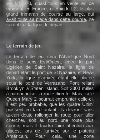
les MOD70, quasi tous en vente en ce
moment en France, ni
Spindrift 2
, le plus
grand trimaran de course au large,
qui
avait toute sa place dans cette course
, ne
seront sur la ligne de départ.
Le terrain de jeu
Le terrain de jeu, sera l'Atlantique Nord
dans le sens Est/Ouest, entre le port
Ligérien de Saint Nazaire, la ligne de
départ étant le pont de St Nazaire, et New-
York, la ligne d'arrivée étant elle placée
sous le pont de Verrazano. Pont reliant
Brooklyn à Staten Island. Soit 3300 milles
à parcourir sur la route directe. Mais, si le
Queen Mary 2 pourrait emprunter celle-ci,
il est peu probable, que les quatre Ultim'
puissent en faire autant. Ils devront sans
aucun doute rallonger la route pour aller
chercher, soit au nord une route plus
courte, mais il faudra faire attention aux
glaces, lors de l'arrivée sur le plateau
Américain. Pour celà, une zone