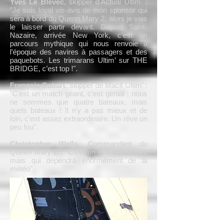
Yves Le Blévec
, skipper d'Actual Ultim' :
"Je suis loyal vis-àvis de mon sponsor qui
sera à bord du Quenn Mary 2, alors je vais
le laisser partir devant. Départ Saint-
Nazaire, arrivée New York, c’est un
parcours mythique qui nous renvoie à
l’époque des navires à passagers et des
paquebots. Les trimarans Ultim’ sur THE
BRIDGE, c’est top !".
François Gabart
, skipper de Macif Ultim' :
"C'est un match géant, c'est génial : nous
ne sommes que quatre bateaux, mais
quels bateaux ! Il n'y a pas mieux et de
loin, c'est assez extraordinaire. Un rêve un
peu fou".
Christopher Wells
, Commandant du
Queen Mary 2 : "C'est un défi intéressant
mais qui dépendra énormément de la
météo".