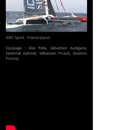
IDEC Sport - Francis Joyon
Equipage : Alex Pella, Sébastien Audigane,
Gwénolé Gahinet, Sébastien Picault, Quentin
Ponroy.