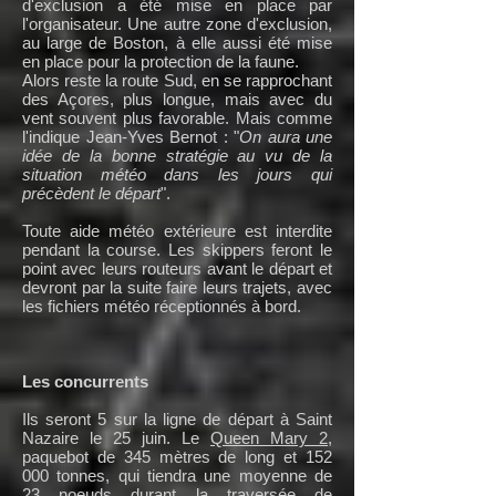
d'exclusion a été mise en place par
l'organisateur. Une autre zone d'exclusion,
au large de Boston, à elle aussi été mise
en place pour la protection de la faune.
Alors reste la route Sud, en se rapprochant
des Açores, plus longue, mais avec du
vent souvent plus favorable. Mais comme
l'indique Jean-Yves Bernot : "
On aura une
idée de la bonne stratégie au vu de la
situation météo dans les jours qui
précèdent le départ
".
Toute aide météo extérieure est interdite
pendant la course. Les skippers feront le
point avec leurs routeurs avant le départ et
devront par la suite faire leurs trajets, avec
les fichiers météo réceptionnés à bord.
Les concurrents
Ils seront 5 sur la ligne de départ à Saint
Nazaire le 25 juin. Le
Queen Mary 2
,
paquebot de 345 mètres de long et 152
000 tonnes, qui tiendra une moyenne de
23 noeuds durant la traversée de