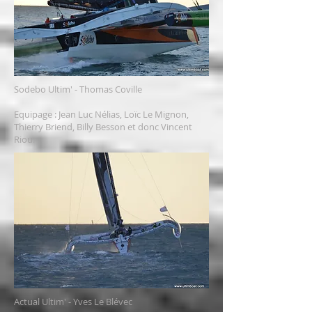
Sodebo Ultim' - Thomas Coville
Equipage :
Jean Luc Nélias, Loïc Le Mignon,
Thierry Briend, Billy Besson et donc Vincent
Riou.
Actual Ultim' - Yves Le Blévec