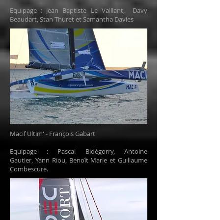
Equipage :
Jean Baptiste Le Vaillant, Davy
Beaudart, Stan Thuret et Samantha Davies
Macif Ultim' - François Gabart
Equipage : Pascal Bidégorry, Antoine
Gautier, Yann Riou, Benoît Marie et Guillaume
Combescure.