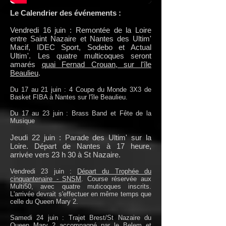
Le Calendrier des événements :
Vendredi 16 juin : Remontée de la Loire
entre Saint Nazaire et Nantes des Ultim'
Macif, IDEC Sport, Sodebo et Actual
Ultim'. Les quatre multicoques seront
amarés
quai Fernad Crouan, sur l'île
Beaulieu
.
Du 17 au 21 juin : 4 Coupe du Monde 3X3 de
Basket FIBA à Nantes sur l'île Beaulieu.
Du 17 au 23 juin : Brass Band et Fête de la
Musique
Jeudi 22 juin : Parade des Ultim' sur la
Loire. Départ de Nantes à 17 heure,
arrivée vers 23 h 30 à St Nazaire.
Vendredi 23 juin :
Départ du Trophée du
cinquantenaire - SNSM
. Course réservée aux
Multi50, avec quatre muticoques inscrits.
L'arrivée devrait s'effectuer en même temps que
celle du Queen Mary 2.
Samedi 24 juin : Trajet Brest/St Nazaire du
Queen Mary 2 accompagné par le Belem et