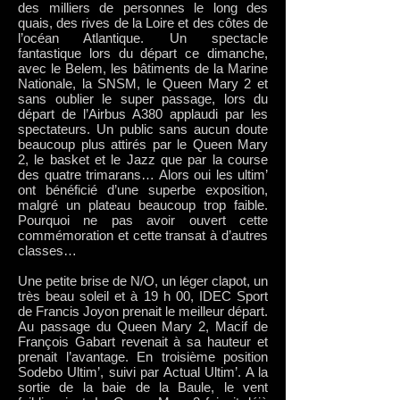
des milliers de personnes le long des
quais, des rives de la Loire et des côtes de
l’océan Atlantique. Un spectacle
fantastique lors du départ ce dimanche,
avec le Belem, les bâtiments de la Marine
Nationale, la SNSM, le Queen Mary 2 et
sans oublier le super passage, lors du
départ de l’Airbus A380 applaudi par les
spectateurs. Un public sans aucun doute
beaucoup plus attirés par le Queen Mary
2, le basket et le Jazz que par la course
des quatre trimarans… Alors oui les ultim’
ont bénéficié d’une superbe exposition,
malgré un plateau beaucoup trop faible.
Pourquoi ne pas avoir ouvert cette
commémoration et cette transat à d’autres
classes…
Une petite brise de N/O, un léger clapot, un
très beau soleil et à 19 h 00, IDEC Sport
de Francis Joyon prenait le meilleur départ.
Au passage du Queen Mary 2, Macif de
François Gabart revenait à sa hauteur et
prenait l’avantage. En troisième position
Sodebo Ultim’, suivi par Actual Ultim’. A la
sortie de la baie de la Baule, le vent