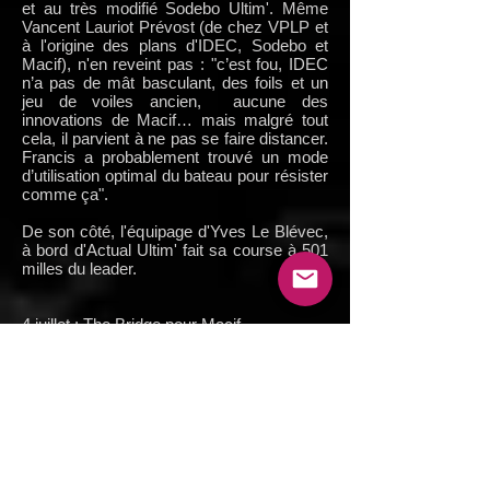
et au très modifié Sodebo Ultim'. Même
Vancent Lauriot Prévost (de chez VPLP et
à l'origine des plans d'IDEC, Sodebo et
Macif), n'en reveint pas : "c’est fou, IDEC
n’a pas de mât basculant, des foils et un
jeu de voiles ancien, aucune des
innovations de Macif… mais malgré tout
cela, il parvient à ne pas se faire distancer.
Francis a probablement trouvé un mode
d’utilisation optimal du bateau pour résister
comme ça".
De son côté, l'équipage d'Yves Le Blévec,
à bord d'Actual Ultim' fait sa course à 501
milles du leader.
4 juillet : The Bridge pour Macif
En solitaire, en double ou en équipage, la
victoire revient toujours à Macif et François
Gabart. Après le Vendée Globe et la Route
du Rhum en solitaire et en IMOCA60, la
Transat Jacques Vabre en double, The
Transat en solitaire, cette fois c'est en
équipage que François Gabart et le Team