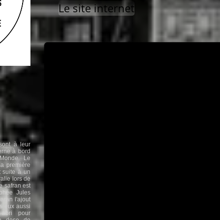
Le site internet
sont à leur
erne à bord
 Monde. Le
sa première
t suite à un
lie lors de
e safran est
ophée Jules
aran l'ajout
ls eux aussi
n abri pour