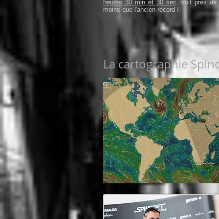
heures 30 min et 30 sec
, soit près de
moins que l'ancien record !
La cartographie Spind