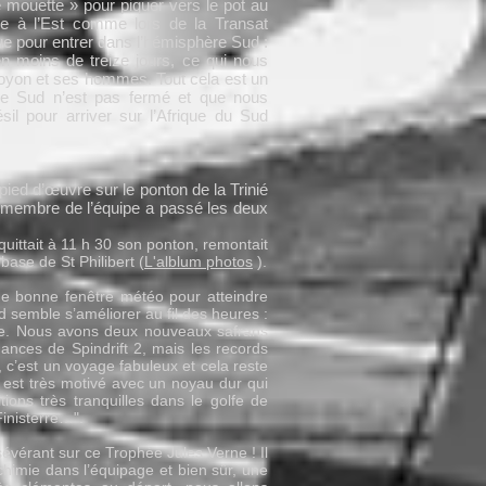
e mouette » pour piquer vers le pot au
ble à l’Est comme lors de la Transat
ue pour entrer dans l’hémisphère Sud :
 moins de treize jours, ce qui nous
Joyon et ses hommes. Tout cela est un
ique Sud n’est pas fermé et que nous
il pour arriver sur l’Afrique du Sud
 pied d’œuvre sur le ponton de la Trinié
n membre de l’équipe a passé les deux
 quittait à 11 h 30 son ponton, remontait
base de St Philibert (
L'alblum photos
).
une bonne fenêtre météo pour atteindre
ud semble s’améliorer au fil des heures :
ne. Nous avons deux nouveaux safrans
ances de Spindrift 2, mais les records
s, c’est un voyage fabuleux et cela reste
 est très motivé avec un noyau dur qui
tions très tranquilles dans le golfe de
inisterre…".
rsévérant sur ce Trophée Jules Verne ! Il
himie dans l’équipage et bien sûr, une