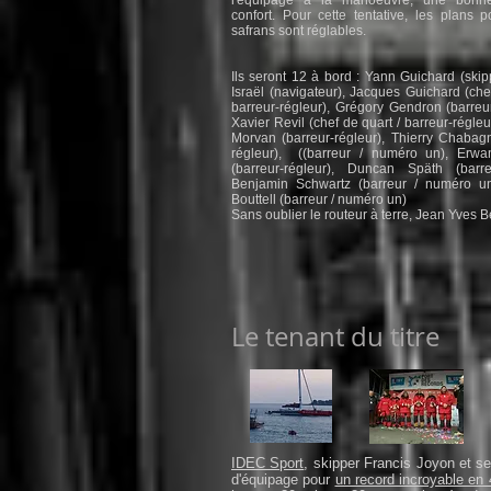
l'équipage à la manoeuvre, une bon
confort. Pour cette tentative, les plans p
safrans sont réglables.
Ils seront 12 à bord : Yann Guichard (skip
Israël (navigateur), Jacques Guichard (che
barreur-régleur),
Grégory Gendron (barreur
Xavier Revil (chef de quart / barreur-régleu
Morvan (barreur-régleur), Thierry Chabagn
régleur), ((barreur / numéro un), Erw
(barreur-régleur), Duncan Späth (barreu
Benjamin Schwartz (barreur / numéro un
Bouttell (barreur / numéro un)
Sans oublier le routeur à terre, Jean Yves B
Le tenant du titre
IDEC Sport
, skipper Francis Joyon et 
d'équipage pour
un record incroyable en 