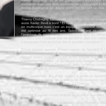
météo favorable. Et si les conditions s’annoncent t
enchaîner avec une belle descente vers l’équateur. Et
Bonne-Espérance en douze jours, ce qui est un très
référence".
Thierry Chabagny, barreur de Spindrift 2 : "Je ne suis pas
aussi Xavier Revil à bord ! Et nous sommes six sur douz
en multicoque mais c’est un équipage cohérent, homog
été optimisé au fil des ans. Spindrift 2 est désorma
l’avantage de pouvoir régler la poussée avec les safran
On tente une troisième fois, ce qui est un peu une habi
d’équipages l’ont accroché dès la première tentative !".
Erwan Leroux, barreur et baot captain de Spindrift 2
quand nous arriverons à Brest, mon premier cap Leeuwi
l’océan Indien mais cela s’est arrêté ensuite sur bris
s’annoncent paisibles, ce qui donne une certaine douce
la « maison », de La Trinité/mer, avec un temps corre
chrono au cap de Bonne-Espérance".
Très rapidement, les voiles étaient à poste et Spindrif
Teignouse à la pointe de la presqu’île de Quiberon, qu’
Spindrift 2 était au large de Groix à 23 nœuds.
En fin d'après-midi, Spindrift 2 croisait au large de Cam
Spindrift 2 devrait couper la ligne de départ à Ouessant 
A 20 h 00 : Spindrift 2 est à Ouessant il progresse à vite