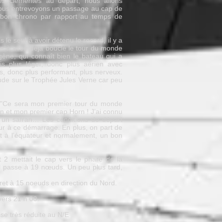
rès clémentes au départ, nous allons
 nous entrevoyons un passage au cap de
 bon chrono par rapport au temps de
 le seul à avoir détenu le record, il y a
e à avoir déjà bouclé le tour du monde
ène, qui connaît bien le bateau qui a
is plus léger, donc plus aérien avec
s, donc plus performant, plus nerveux.
tude sur le Trophée Jules Verne car peu
 : "Ce sera mon premier tour du monde
n et mon premier cap Horn ! J’ai connu
 d’un safran… Les conditions de départ
ur à ce démarrage. En plus, on part de
ct à l’équateur et normalement, un bon
t 2 mettait le cap vers le phare de la
il passe à 19 nœuds. Un peu plus tard,
aret à 15 noeuds en direction du Nord.
vers 21 h 00.
sse très réduite au N/E