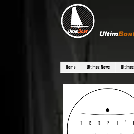
Ultim
Boa
Home
Ultimes News
Ultime