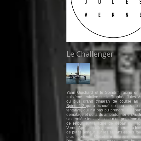
Le Challenger
Yann Guichard et le Spindrift racing en 
troisième tentative sur le Trophée Jules V
du plus grand trimaran de course au
Spindrift 2
qui a échoué de peu lors de 
tentative, qui n'a pas pu prendre le dépar
démâtage et qui a du ambadonner en Austra
sa dernière tentative suite à un porblème d
de retour sur la ligne de départ du Tr
Verne. Après un allègement général du trim
de plans porteur sur les safrans et des foi
plus porteur. C'était l'instalation d'u