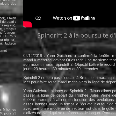
ne dose de
orteurs des
per), Erwan
f de quart /
 / régleur)
,
r), François
y (barreur-
Spindrift 2 à la poursuite d'
an Le Roux
r-régleur),
), Jackson
ernot
02/12/2019 : Yann Guichard a confirmé la fenêtre m
mardi à mercredi devant Ouessant. Une troisième tentat
son maxi trimaran
Spindrift 2
. Objectif battre le
record
jours, 23 heures, 30 minutes et 30 secondes.
Spindrift 2 ne fera pas d'escale à Brest, le trimaran quit
Mer pour faire route mardi matin, vers la ligne de dépa
Yann Guichard, skipper de Spindrift 2 : "Nous allons pa
passer la ligne de départ du Trophée Jules Verne d
6h00 mercredi : à affiner en fonction des évolutions
assez bonnes avec un temps à l’équateur autour de cin
avec une brise modérée de secteur Est dans le golfe
ses 5 homes
d’alizés de Nord qui se renforceront le long du Port
40 jours 23