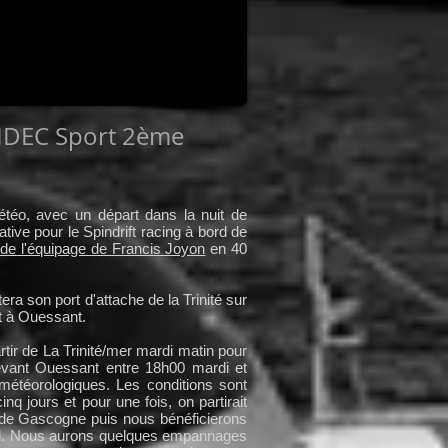
IDEC Sport 2ème
étéo, avec un départ dans la nuit de
ive pour le Spindrift racing à bord de
 de l'équipage de Francis Joyon
en 40
tera son port d'attache de la Trinité sur
rt à Ouessant.
rtir de La Trinité/mer mardi matin pour
evant Ouessant entre 18h00 mardi et
 météorologiques. Les conditions sont
q jours et pour une fois, on partirait
 de Gascogne puis nous bénéficierons
ugal. Nous aurons quelques empannages