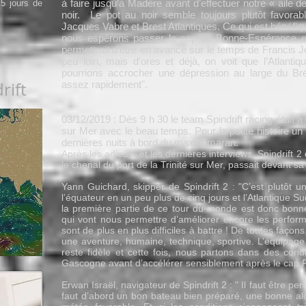
à faire jusqu’à Madère avant d’effectuer notre « aile d
 5 jours de
noir. Le pot au noir semble toujours plutôt favora
Jacques Vabre et Brest Atlantiques. Ce qui est bénéfiq
nous espérons passer le cap de Bonne-Espérance en
permettrait d’être en avance sur le temps de Francis 
peu loin, mais d’ores et déjà, on voit que l’Atlant
pourrions accrocher une dépression au large du Brés
rift
assez rapidement".
03/12/2019 : Dès 9 h 30 le team Spindrift racing était à
sur Mer avec le beau temps. Pour la petite histoire u
dernières nuits à bord du maxi trimaran.
Après les adieux, et les dernières interviews, Spindrift 2
le chenal du port de la Trinité sur Mer, passait devant sa 
Yann Guichard, skipper de Spindrift 2 : "C’est plutôt 
l’équateur en un peu plus de cinq jours et l’Atlantique S
la première partie de ce tour du monde est donc bon
qui vont nous permettre d’améliorer encore les perform
sont de plus en plus difficiles à battre ! De toutes façon
une aventure, humaine, technique, sportive. L’équipage
reste fidèle et cette fois, nous partons dans des condi
Gascogne avant d’accélérer sensiblement après le cap F
Erwan Israël, navigateur de Spindrift 2 : " Il faut être pe
faut d’abord un bon bateau bien préparé, une bonne alc