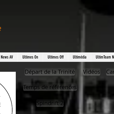
t
s News AV
Ultimes On
Ultimes Off
Ultimédia
UltimTeam 
Départ de la Trinité
Vidéos
Ca
Temps de références
Spindrift 2